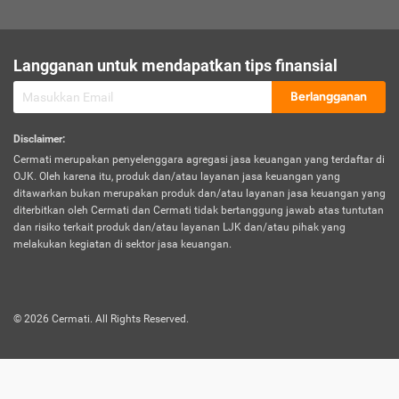
sesuai polis asuransi.
Visa:
Langganan untuk mendapatkan tips finansial
Dokumen bukti jika seseorang boleh melakukan kunjungan ke
sebuah negara tertentu.
Berlangganan
Disclaimer
:
Cermati merupakan penyelenggara agregasi jasa keuangan yang terdaftar di
OJK. Oleh karena itu, produk dan/atau layanan jasa keuangan yang
ditawarkan bukan merupakan produk dan/atau layanan jasa keuangan yang
diterbitkan oleh Cermati dan Cermati tidak bertanggung jawab atas tuntutan
dan risiko terkait produk dan/atau layanan LJK dan/atau pihak yang
melakukan kegiatan di sektor jasa keuangan.
©
2026
Cermati. All Rights Reserved.