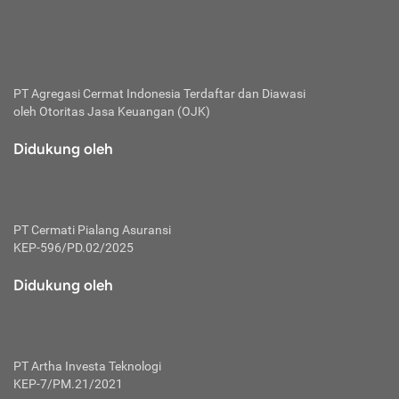
bertanggung jawab membayar premi.
Premi:
Jumlah biaya asuransi yang harus dibayarkan oleh pihak
penanggung.
PT Agregasi Cermat Indonesia
Terdaftar dan Diawasi
oleh Otoritas Jasa Keuangan (OJK)
Polis:
Perjanjian tertulis pihak pemilik polis dengan perusahaan
Didukung oleh
asuransi terkait hak serta kewajiban mengenai asuransi.
Risiko:
Kerugian atau masalah yang mungkin dialami pihak
PT Cermati Pialang Asuransi
tertanggung.
KEP-596/PD.02/2025
Secondary Benefit:
Didukung oleh
Perlindungan atau manfaat tambahan yang dapat diterima
pihak nasabah asuransi dengan menambah biaya premi
yang harus dibayar.
PT Artha Investa Teknologi
Tertanggung:
KEP-7/PM.21/2021
Pihak atau orang yang mendapatkan jaminan perlindungan