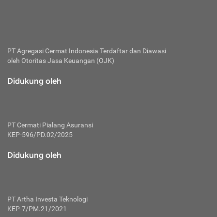
bertanggung jawab membayar premi.
Premi:
Jumlah biaya asuransi yang harus dibayarkan oleh pihak
penanggung.
PT Agregasi Cermat Indonesia
Terdaftar dan Diawasi
oleh Otoritas Jasa Keuangan (OJK)
Polis:
Perjanjian tertulis pihak pemilik polis dengan perusahaan
Didukung oleh
asuransi terkait hak serta kewajiban mengenai asuransi.
Risiko:
Kerugian atau masalah yang mungkin dialami pihak
PT Cermati Pialang Asuransi
tertanggung.
KEP-596/PD.02/2025
Secondary Benefit:
Didukung oleh
Perlindungan atau manfaat tambahan yang dapat diterima
pihak nasabah asuransi dengan menambah biaya premi
yang harus dibayar.
PT Artha Investa Teknologi
Tertanggung:
KEP-7/PM.21/2021
Pihak atau orang yang mendapatkan jaminan perlindungan