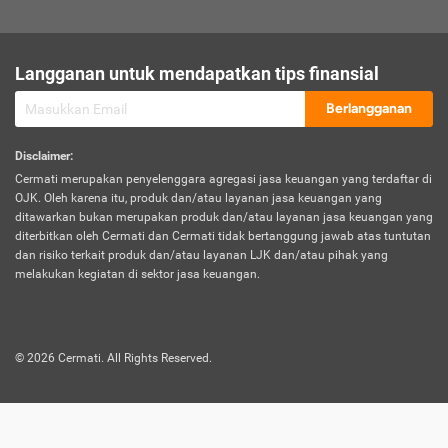
sesuai polis asuransi.
Visa:
Langganan untuk mendapatkan tips finansial
Dokumen bukti jika seseorang boleh melakukan kunjungan ke
sebuah negara tertentu.
Berlangganan
Disclaimer
:
Cermati merupakan penyelenggara agregasi jasa keuangan yang terdaftar di
OJK. Oleh karena itu, produk dan/atau layanan jasa keuangan yang
ditawarkan bukan merupakan produk dan/atau layanan jasa keuangan yang
diterbitkan oleh Cermati dan Cermati tidak bertanggung jawab atas tuntutan
dan risiko terkait produk dan/atau layanan LJK dan/atau pihak yang
melakukan kegiatan di sektor jasa keuangan.
©
2026
Cermati. All Rights Reserved.