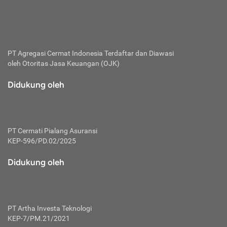
bertanggung jawab membayar premi.
Premi:
Jumlah biaya asuransi yang harus dibayarkan oleh pihak
penanggung.
PT Agregasi Cermat Indonesia
Terdaftar dan Diawasi
oleh Otoritas Jasa Keuangan (OJK)
Polis:
Perjanjian tertulis pihak pemilik polis dengan perusahaan
Didukung oleh
asuransi terkait hak serta kewajiban mengenai asuransi.
Risiko:
Kerugian atau masalah yang mungkin dialami pihak
PT Cermati Pialang Asuransi
tertanggung.
KEP-596/PD.02/2025
Secondary Benefit:
Didukung oleh
Perlindungan atau manfaat tambahan yang dapat diterima
pihak nasabah asuransi dengan menambah biaya premi
yang harus dibayar.
PT Artha Investa Teknologi
Tertanggung:
KEP-7/PM.21/2021
Pihak atau orang yang mendapatkan jaminan perlindungan