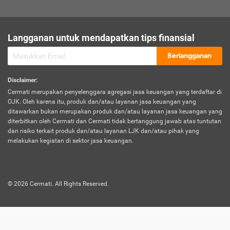
sesuai polis asuransi.
Visa:
Langganan untuk mendapatkan tips finansial
Dokumen bukti jika seseorang boleh melakukan kunjungan ke
sebuah negara tertentu.
Berlangganan
Disclaimer
:
Cermati merupakan penyelenggara agregasi jasa keuangan yang terdaftar di
OJK. Oleh karena itu, produk dan/atau layanan jasa keuangan yang
ditawarkan bukan merupakan produk dan/atau layanan jasa keuangan yang
diterbitkan oleh Cermati dan Cermati tidak bertanggung jawab atas tuntutan
dan risiko terkait produk dan/atau layanan LJK dan/atau pihak yang
melakukan kegiatan di sektor jasa keuangan.
©
2026
Cermati. All Rights Reserved.