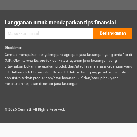
sesuai polis asuransi.
Visa:
Langganan untuk mendapatkan tips finansial
Dokumen bukti jika seseorang boleh melakukan kunjungan ke
sebuah negara tertentu.
Berlangganan
Disclaimer
:
Cermati merupakan penyelenggara agregasi jasa keuangan yang terdaftar di
OJK. Oleh karena itu, produk dan/atau layanan jasa keuangan yang
ditawarkan bukan merupakan produk dan/atau layanan jasa keuangan yang
diterbitkan oleh Cermati dan Cermati tidak bertanggung jawab atas tuntutan
dan risiko terkait produk dan/atau layanan LJK dan/atau pihak yang
melakukan kegiatan di sektor jasa keuangan.
©
2026
Cermati. All Rights Reserved.