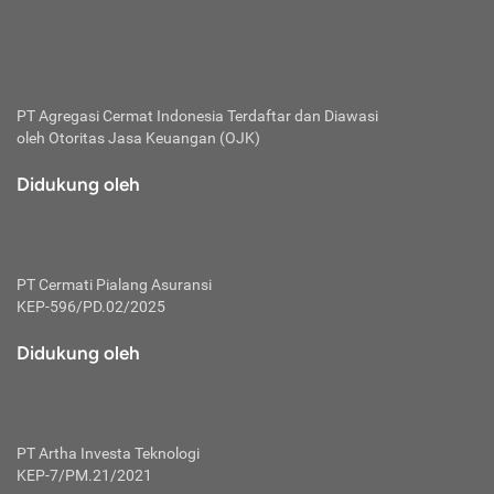
bertanggung jawab membayar premi.
Premi:
Jumlah biaya asuransi yang harus dibayarkan oleh pihak
penanggung.
PT Agregasi Cermat Indonesia
Terdaftar dan Diawasi
oleh Otoritas Jasa Keuangan (OJK)
Polis:
Perjanjian tertulis pihak pemilik polis dengan perusahaan
Didukung oleh
asuransi terkait hak serta kewajiban mengenai asuransi.
Risiko:
Kerugian atau masalah yang mungkin dialami pihak
PT Cermati Pialang Asuransi
tertanggung.
KEP-596/PD.02/2025
Secondary Benefit:
Didukung oleh
Perlindungan atau manfaat tambahan yang dapat diterima
pihak nasabah asuransi dengan menambah biaya premi
yang harus dibayar.
PT Artha Investa Teknologi
Tertanggung:
KEP-7/PM.21/2021
Pihak atau orang yang mendapatkan jaminan perlindungan