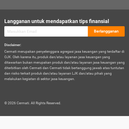
sesuai polis asuransi.
Visa:
Langganan untuk mendapatkan tips finansial
Dokumen bukti jika seseorang boleh melakukan kunjungan ke
sebuah negara tertentu.
Berlangganan
Disclaimer
:
Cermati merupakan penyelenggara agregasi jasa keuangan yang terdaftar di
OJK. Oleh karena itu, produk dan/atau layanan jasa keuangan yang
ditawarkan bukan merupakan produk dan/atau layanan jasa keuangan yang
diterbitkan oleh Cermati dan Cermati tidak bertanggung jawab atas tuntutan
dan risiko terkait produk dan/atau layanan LJK dan/atau pihak yang
melakukan kegiatan di sektor jasa keuangan.
©
2026
Cermati. All Rights Reserved.