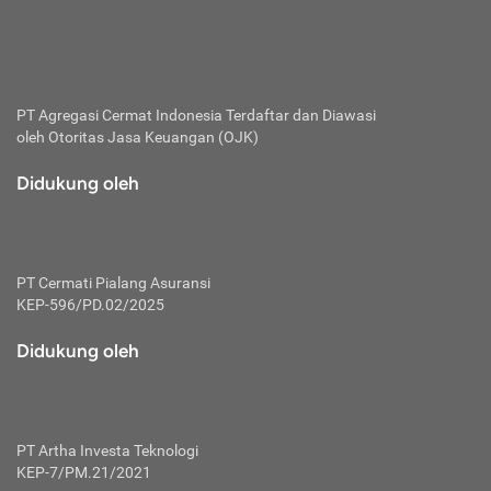
bertanggung jawab membayar premi.
Premi:
Jumlah biaya asuransi yang harus dibayarkan oleh pihak
penanggung.
PT Agregasi Cermat Indonesia
Terdaftar dan Diawasi
oleh Otoritas Jasa Keuangan (OJK)
Polis:
Perjanjian tertulis pihak pemilik polis dengan perusahaan
Didukung oleh
asuransi terkait hak serta kewajiban mengenai asuransi.
Risiko:
Kerugian atau masalah yang mungkin dialami pihak
PT Cermati Pialang Asuransi
tertanggung.
KEP-596/PD.02/2025
Secondary Benefit:
Didukung oleh
Perlindungan atau manfaat tambahan yang dapat diterima
pihak nasabah asuransi dengan menambah biaya premi
yang harus dibayar.
PT Artha Investa Teknologi
Tertanggung:
KEP-7/PM.21/2021
Pihak atau orang yang mendapatkan jaminan perlindungan