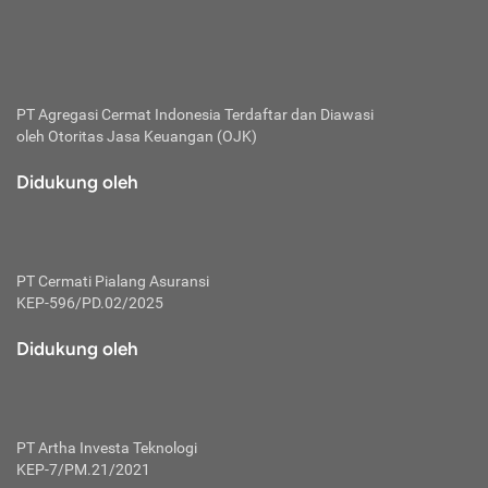
bertanggung jawab membayar premi.
Premi:
Jumlah biaya asuransi yang harus dibayarkan oleh pihak
penanggung.
PT Agregasi Cermat Indonesia
Terdaftar dan Diawasi
oleh Otoritas Jasa Keuangan (OJK)
Polis:
Perjanjian tertulis pihak pemilik polis dengan perusahaan
Didukung oleh
asuransi terkait hak serta kewajiban mengenai asuransi.
Risiko:
Kerugian atau masalah yang mungkin dialami pihak
PT Cermati Pialang Asuransi
tertanggung.
KEP-596/PD.02/2025
Secondary Benefit:
Didukung oleh
Perlindungan atau manfaat tambahan yang dapat diterima
pihak nasabah asuransi dengan menambah biaya premi
yang harus dibayar.
PT Artha Investa Teknologi
Tertanggung:
KEP-7/PM.21/2021
Pihak atau orang yang mendapatkan jaminan perlindungan