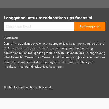
sesuai polis asuransi.
Visa:
Langganan untuk mendapatkan tips finansial
Dokumen bukti jika seseorang boleh melakukan kunjungan ke
sebuah negara tertentu.
Berlangganan
Disclaimer
:
Cermati merupakan penyelenggara agregasi jasa keuangan yang terdaftar di
OJK. Oleh karena itu, produk dan/atau layanan jasa keuangan yang
ditawarkan bukan merupakan produk dan/atau layanan jasa keuangan yang
diterbitkan oleh Cermati dan Cermati tidak bertanggung jawab atas tuntutan
dan risiko terkait produk dan/atau layanan LJK dan/atau pihak yang
melakukan kegiatan di sektor jasa keuangan.
©
2026
Cermati. All Rights Reserved.