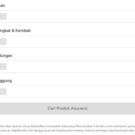
yah
angkat & Kembali
ndungan
nggung
Cari Produk Asuransi
k dan/atau layanan yang ditampilkan merupakan data yang dikumpulkan Cermati untuk membantu p
 sesuai. Segala risiko dan tanggung jawab berada pada masing-masing Lembaga Jasa Keuangan atau mi