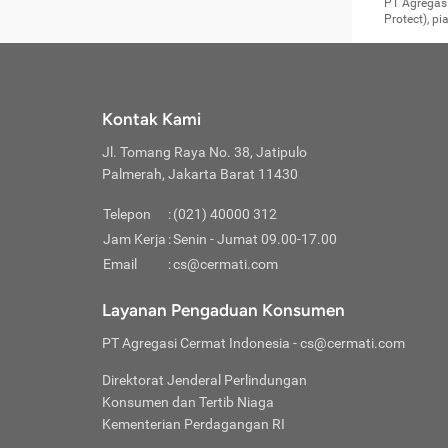
Surat 
tujuan
Reimb
PT Agregasi
berikutny
Asura
membel
Aktuar
perlu dip
Protect), p
pekerja
Perli
perjal
metode p
Asuran
Anda c
Pihak 
alasan
syarat
Jika m
Asuran
sudah 
Jangan
menyer
asuran
luar ne
kebutu
sama.
Jangan
Itiner
Jika A
menamb
Pahami
Cermati
Benefi
Anda k
mencari
harus 
passw
kebutu
Kontak Kami
tangga
profess
Manfaa
mengin
Jaga K
terha
ditulis
berjal
pengga
Jl. Tomang Raya No. 38, Jatipulo
perjal
Jangan
perjal
Palmerah, Jakarta Barat 11430
pihak-
Boardi
perjal
Janga
Kartu 
Luas P
Telepon
:
(021) 40000 312
Jangan
perjal
manapu
Jam Kerja
:
Senin - Jumat 09.00-17.00
Connec
berbah
Waspad
Email
:
cs@cermati.com
Penerb
akan m
Hati-h
Kondis
mengat
Delay:
Layanan Pengaduan Konsumen
dan pa
terverif
Keterl
ada se
Inst
PT Agregasi Cermat Indonesia
- cs@cermati.com
menyem
Face
Klaim 
saja A
Gunaka
Direktorat Jenderal Perlindungan
yang j
Permin
Unduh
Konsumen dan Tertib Niaga
hal in
website
dijanj
Kementerian Perdagangan RI
awal d
Waspad