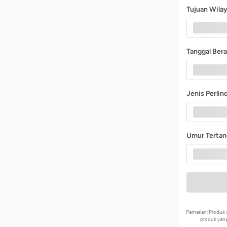
Tujuan Wila
Tanggal Ber
Jenis Perli
Umur Terta
Perhatian: Produ
produk yang