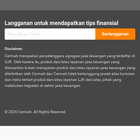
sesuai polis asuransi.
Visa:
Langganan untuk mendapatkan tips finansial
Dokumen bukti jika seseorang boleh melakukan kunjungan ke
sebuah negara tertentu.
Berlangganan
Disclaimer
:
Cermati merupakan penyelenggara agregasi jasa keuangan yang terdaftar di
OJK. Oleh karena itu, produk dan/atau layanan jasa keuangan yang
ditawarkan bukan merupakan produk dan/atau layanan jasa keuangan yang
diterbitkan oleh Cermati dan Cermati tidak bertanggung jawab atas tuntutan
dan risiko terkait produk dan/atau layanan LJK dan/atau pihak yang
melakukan kegiatan di sektor jasa keuangan.
©
2026
Cermati. All Rights Reserved.