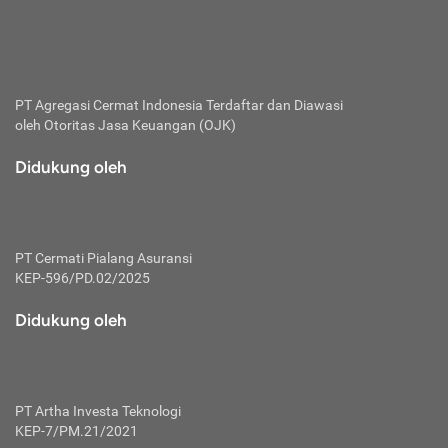
bertanggung jawab membayar premi.
Premi:
Jumlah biaya asuransi yang harus dibayarkan oleh pihak
penanggung.
PT Agregasi Cermat Indonesia
Terdaftar dan Diawasi
oleh Otoritas Jasa Keuangan (OJK)
Polis:
Perjanjian tertulis pihak pemilik polis dengan perusahaan
Didukung oleh
asuransi terkait hak serta kewajiban mengenai asuransi.
Risiko:
Kerugian atau masalah yang mungkin dialami pihak
PT Cermati Pialang Asuransi
tertanggung.
KEP-596/PD.02/2025
Secondary Benefit:
Didukung oleh
Perlindungan atau manfaat tambahan yang dapat diterima
pihak nasabah asuransi dengan menambah biaya premi
yang harus dibayar.
PT Artha Investa Teknologi
Tertanggung:
KEP-7/PM.21/2021
Pihak atau orang yang mendapatkan jaminan perlindungan