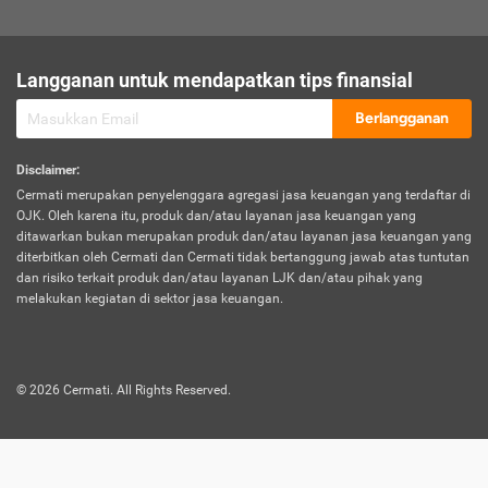
sesuai polis asuransi.
Visa:
Langganan untuk mendapatkan tips finansial
Dokumen bukti jika seseorang boleh melakukan kunjungan ke
sebuah negara tertentu.
Berlangganan
Disclaimer
:
Cermati merupakan penyelenggara agregasi jasa keuangan yang terdaftar di
OJK. Oleh karena itu, produk dan/atau layanan jasa keuangan yang
ditawarkan bukan merupakan produk dan/atau layanan jasa keuangan yang
diterbitkan oleh Cermati dan Cermati tidak bertanggung jawab atas tuntutan
dan risiko terkait produk dan/atau layanan LJK dan/atau pihak yang
melakukan kegiatan di sektor jasa keuangan.
©
2026
Cermati. All Rights Reserved.