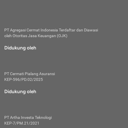
bertanggung jawab membayar premi.
Premi:
Jumlah biaya asuransi yang harus dibayarkan oleh pihak
penanggung.
PT Agregasi Cermat Indonesia
Terdaftar dan Diawasi
oleh Otoritas Jasa Keuangan (OJK)
Polis:
Perjanjian tertulis pihak pemilik polis dengan perusahaan
Didukung oleh
asuransi terkait hak serta kewajiban mengenai asuransi.
Risiko:
Kerugian atau masalah yang mungkin dialami pihak
PT Cermati Pialang Asuransi
tertanggung.
KEP-596/PD.02/2025
Secondary Benefit:
Didukung oleh
Perlindungan atau manfaat tambahan yang dapat diterima
pihak nasabah asuransi dengan menambah biaya premi
yang harus dibayar.
PT Artha Investa Teknologi
Tertanggung:
KEP-7/PM.21/2021
Pihak atau orang yang mendapatkan jaminan perlindungan