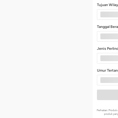
Tujuan Wila
Tanggal Ber
Jenis Perli
Umur Terta
Perhatian: Produ
produk yang