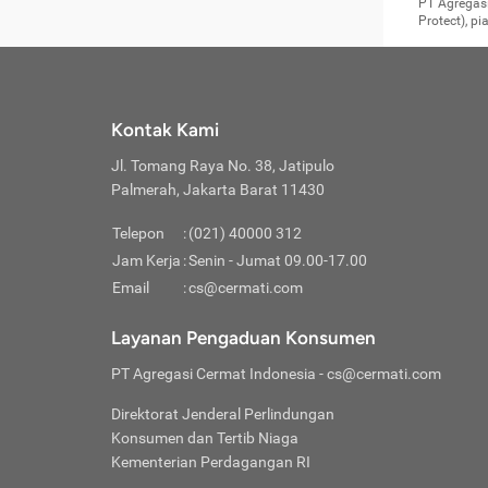
Surat 
tujuan
Reimb
PT Agregasi
berikutny
Asura
membel
Aktuar
perlu dip
Protect), p
pekerja
Perli
perjal
metode p
Asuran
Anda c
Pihak 
alasan
syarat
Jika m
Asuran
sudah 
Jangan
menyer
asuran
luar ne
kebutu
sama.
Jangan
Itiner
Jika A
menamb
Pahami
Cermati
Benefi
Anda k
mencari
harus 
passw
kebutu
Kontak Kami
tangga
profess
Manfaa
mengin
Jaga K
terha
ditulis
berjal
pengga
Jl. Tomang Raya No. 38, Jatipulo
perjal
Jangan
perjal
Palmerah, Jakarta Barat 11430
pihak-
Boardi
perjal
Janga
Kartu 
Luas P
Telepon
:
(021) 40000 312
Jangan
perjal
manapu
Jam Kerja
:
Senin - Jumat 09.00-17.00
Connec
berbah
Waspad
Email
:
cs@cermati.com
Penerb
akan m
Hati-h
Kondis
mengat
Delay:
Layanan Pengaduan Konsumen
dan pa
terverif
Keterl
ada se
Inst
PT Agregasi Cermat Indonesia
- cs@cermati.com
menyem
Face
Klaim 
saja A
Gunaka
Direktorat Jenderal Perlindungan
yang j
Permin
Unduh
Konsumen dan Tertib Niaga
hal in
website
dijanj
Kementerian Perdagangan RI
awal d
Waspad