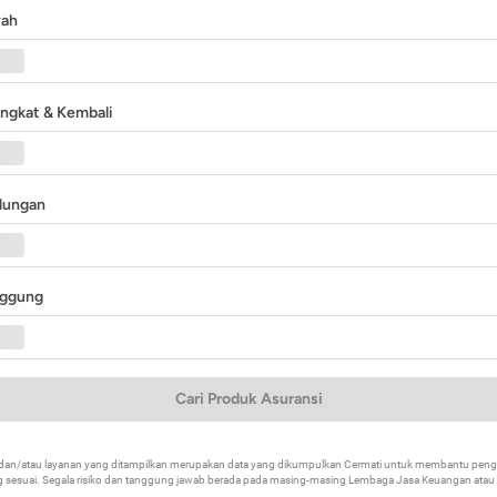
yah
angkat & Kembali
ndungan
nggung
Cari Produk Asuransi
k dan/atau layanan yang ditampilkan merupakan data yang dikumpulkan Cermati untuk membantu p
 sesuai. Segala risiko dan tanggung jawab berada pada masing-masing Lembaga Jasa Keuangan atau mi