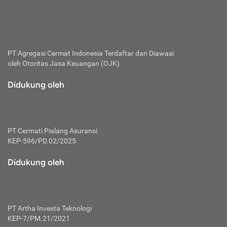
bertanggung jawab membayar premi.
Premi:
Jumlah biaya asuransi yang harus dibayarkan oleh pihak
penanggung.
PT Agregasi Cermat Indonesia
Terdaftar dan Diawasi
oleh Otoritas Jasa Keuangan (OJK)
Polis:
Perjanjian tertulis pihak pemilik polis dengan perusahaan
Didukung oleh
asuransi terkait hak serta kewajiban mengenai asuransi.
Risiko:
Kerugian atau masalah yang mungkin dialami pihak
PT Cermati Pialang Asuransi
tertanggung.
KEP-596/PD.02/2025
Secondary Benefit:
Didukung oleh
Perlindungan atau manfaat tambahan yang dapat diterima
pihak nasabah asuransi dengan menambah biaya premi
yang harus dibayar.
PT Artha Investa Teknologi
Tertanggung:
KEP-7/PM.21/2021
Pihak atau orang yang mendapatkan jaminan perlindungan