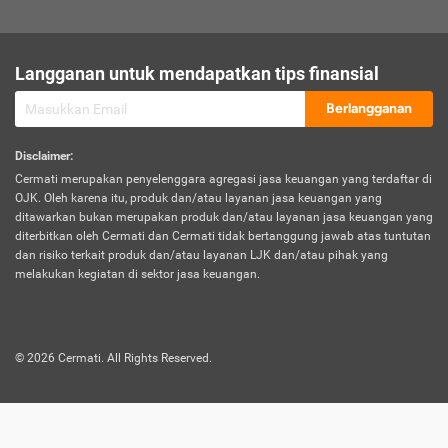
sesuai polis asuransi.
Visa:
Langganan untuk mendapatkan tips finansial
Dokumen bukti jika seseorang boleh melakukan kunjungan ke
sebuah negara tertentu.
Berlangganan
Disclaimer
:
Cermati merupakan penyelenggara agregasi jasa keuangan yang terdaftar di
OJK. Oleh karena itu, produk dan/atau layanan jasa keuangan yang
ditawarkan bukan merupakan produk dan/atau layanan jasa keuangan yang
diterbitkan oleh Cermati dan Cermati tidak bertanggung jawab atas tuntutan
dan risiko terkait produk dan/atau layanan LJK dan/atau pihak yang
melakukan kegiatan di sektor jasa keuangan.
©
2026
Cermati. All Rights Reserved.