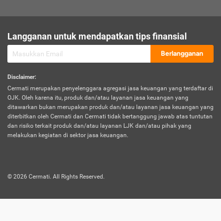
sesuai polis asuransi.
Visa:
Langganan untuk mendapatkan tips finansial
Dokumen bukti jika seseorang boleh melakukan kunjungan ke
sebuah negara tertentu.
Berlangganan
Disclaimer
:
Cermati merupakan penyelenggara agregasi jasa keuangan yang terdaftar di
OJK. Oleh karena itu, produk dan/atau layanan jasa keuangan yang
ditawarkan bukan merupakan produk dan/atau layanan jasa keuangan yang
diterbitkan oleh Cermati dan Cermati tidak bertanggung jawab atas tuntutan
dan risiko terkait produk dan/atau layanan LJK dan/atau pihak yang
melakukan kegiatan di sektor jasa keuangan.
©
2026
Cermati. All Rights Reserved.