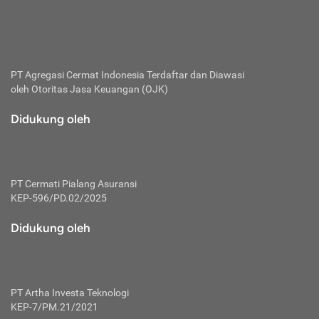
bertanggung jawab membayar premi.
Premi:
Jumlah biaya asuransi yang harus dibayarkan oleh pihak
penanggung.
PT Agregasi Cermat Indonesia
Terdaftar dan Diawasi
oleh Otoritas Jasa Keuangan (OJK)
Polis:
Perjanjian tertulis pihak pemilik polis dengan perusahaan
Didukung oleh
asuransi terkait hak serta kewajiban mengenai asuransi.
Risiko:
Kerugian atau masalah yang mungkin dialami pihak
PT Cermati Pialang Asuransi
tertanggung.
KEP-596/PD.02/2025
Secondary Benefit:
Didukung oleh
Perlindungan atau manfaat tambahan yang dapat diterima
pihak nasabah asuransi dengan menambah biaya premi
yang harus dibayar.
PT Artha Investa Teknologi
Tertanggung:
KEP-7/PM.21/2021
Pihak atau orang yang mendapatkan jaminan perlindungan