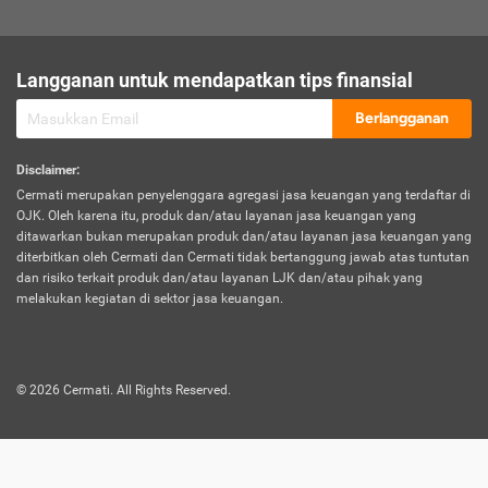
sesuai polis asuransi.
Visa:
Langganan untuk mendapatkan tips finansial
Dokumen bukti jika seseorang boleh melakukan kunjungan ke
sebuah negara tertentu.
Berlangganan
Disclaimer
:
Cermati merupakan penyelenggara agregasi jasa keuangan yang terdaftar di
OJK. Oleh karena itu, produk dan/atau layanan jasa keuangan yang
ditawarkan bukan merupakan produk dan/atau layanan jasa keuangan yang
diterbitkan oleh Cermati dan Cermati tidak bertanggung jawab atas tuntutan
dan risiko terkait produk dan/atau layanan LJK dan/atau pihak yang
melakukan kegiatan di sektor jasa keuangan.
©
2026
Cermati. All Rights Reserved.