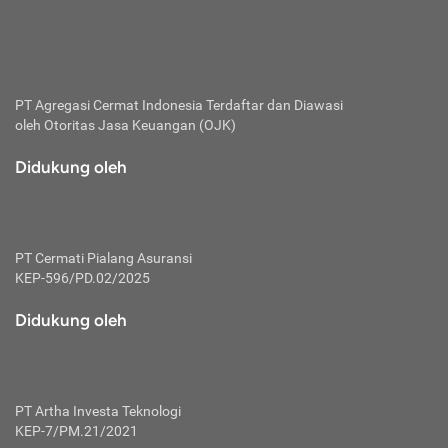
bertanggung jawab membayar premi.
Premi:
Jumlah biaya asuransi yang harus dibayarkan oleh pihak
penanggung.
PT Agregasi Cermat Indonesia
Terdaftar dan Diawasi
oleh Otoritas Jasa Keuangan (OJK)
Polis:
Perjanjian tertulis pihak pemilik polis dengan perusahaan
Didukung oleh
asuransi terkait hak serta kewajiban mengenai asuransi.
Risiko:
Kerugian atau masalah yang mungkin dialami pihak
PT Cermati Pialang Asuransi
tertanggung.
KEP-596/PD.02/2025
Secondary Benefit:
Didukung oleh
Perlindungan atau manfaat tambahan yang dapat diterima
pihak nasabah asuransi dengan menambah biaya premi
yang harus dibayar.
PT Artha Investa Teknologi
Tertanggung:
KEP-7/PM.21/2021
Pihak atau orang yang mendapatkan jaminan perlindungan