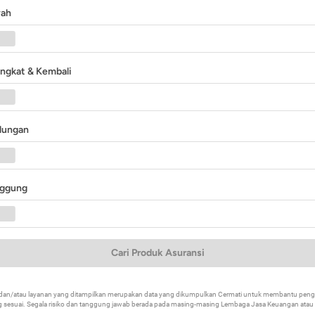
yah
angkat & Kembali
ndungan
nggung
Cari Produk Asuransi
k dan/atau layanan yang ditampilkan merupakan data yang dikumpulkan Cermati untuk membantu p
 sesuai. Segala risiko dan tanggung jawab berada pada masing-masing Lembaga Jasa Keuangan atau mi