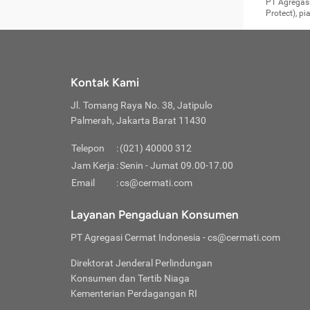
Surat 
tujuan
Reimb
PT Agregasi
berikutny
Asura
membel
Aktuar
perlu dip
Protect), p
pekerja
Perli
perjal
metode p
Asuran
Anda c
Pihak 
alasan
syarat
Jika m
Asuran
sudah 
Jangan
menyer
asuran
luar ne
kebutu
sama.
Jangan
Itiner
Jika A
menamb
Pahami
Cermati
Benefi
Anda k
mencari
harus 
passw
kebutu
Kontak Kami
tangga
profess
Manfaa
mengin
Jaga K
terha
ditulis
berjal
pengga
Jl. Tomang Raya No. 38, Jatipulo
perjal
Jangan
perjal
Palmerah, Jakarta Barat 11430
pihak-
Boardi
perjal
Janga
Kartu 
Luas P
Telepon
:
(021) 40000 312
Jangan
perjal
manapu
Jam Kerja
:
Senin - Jumat 09.00-17.00
Connec
berbah
Waspad
Email
:
cs@cermati.com
Penerb
akan m
Hati-h
Kondis
mengat
Delay:
Layanan Pengaduan Konsumen
dan pa
terverif
Keterl
ada se
Inst
PT Agregasi Cermat Indonesia
- cs@cermati.com
menyem
Face
Klaim 
saja A
Gunaka
Direktorat Jenderal Perlindungan
yang j
Permin
Unduh
Konsumen dan Tertib Niaga
hal in
website
dijanj
Kementerian Perdagangan RI
awal d
Waspad