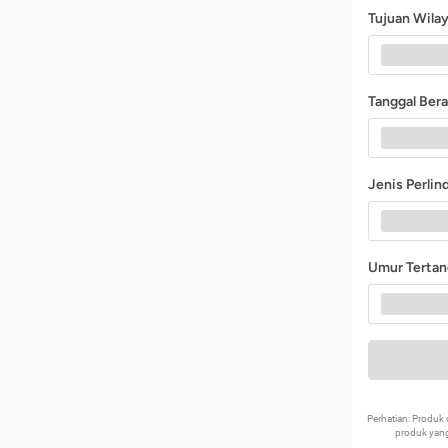
Tujuan Wila
Tanggal Ber
Jenis Perli
Umur Terta
Perhatian: Produ
produk yang