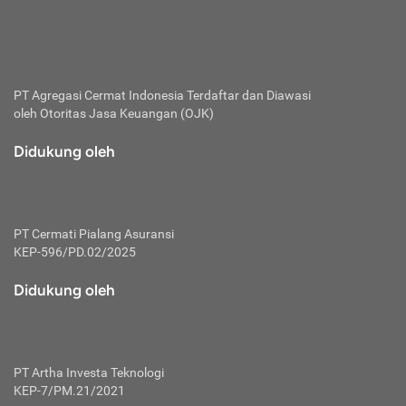
bertanggung jawab membayar premi.
Premi:
Jumlah biaya asuransi yang harus dibayarkan oleh pihak
penanggung.
PT Agregasi Cermat Indonesia
Terdaftar dan Diawasi
oleh Otoritas Jasa Keuangan (OJK)
Polis:
Perjanjian tertulis pihak pemilik polis dengan perusahaan
Didukung oleh
asuransi terkait hak serta kewajiban mengenai asuransi.
Risiko:
Kerugian atau masalah yang mungkin dialami pihak
PT Cermati Pialang Asuransi
tertanggung.
KEP-596/PD.02/2025
Secondary Benefit:
Didukung oleh
Perlindungan atau manfaat tambahan yang dapat diterima
pihak nasabah asuransi dengan menambah biaya premi
yang harus dibayar.
PT Artha Investa Teknologi
Tertanggung:
KEP-7/PM.21/2021
Pihak atau orang yang mendapatkan jaminan perlindungan