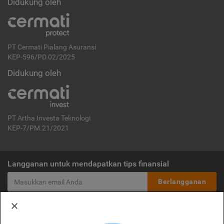
Didukung oleh
PT Cermati Pialang Asuransi
KEP-596/PD.02/2025
Didukung oleh
PT Artha Investa Teknologi
KEP-7/PM.21/2021
Langganan untuk mendapatkan tips finansial
Berlangganan
Disclaimer:
Cermati merupakan penyelenggara agregasi jasa keuangan yang terdaftar di