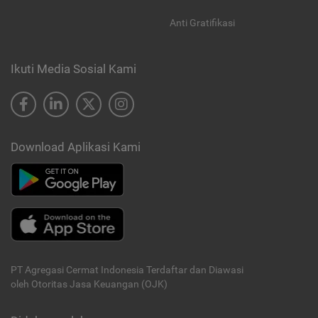
Anti Gratifikasi
Ikuti Media Sosial Kami
Download Aplikasi Kami
PT Agregasi Cermat Indonesia
Terdaftar dan Diawasi
oleh Otoritas Jasa Keuangan (OJK)