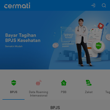
BPJS
Data Roaming
PBB
Zakat
Tag
Internasional
BPJS