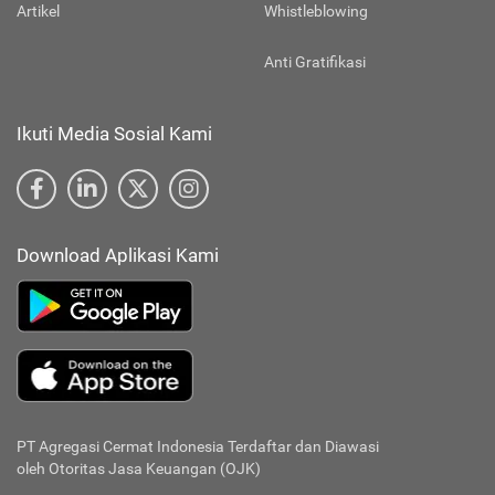
Artikel
Whistleblowing
Anti Gratifikasi
Ikuti Media Sosial Kami
Download Aplikasi Kami
PT Agregasi Cermat Indonesia
Terdaftar dan Diawasi
oleh Otoritas Jasa Keuangan (OJK)