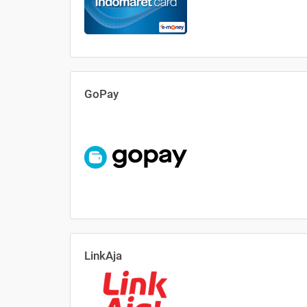
GoPay
LinkAja