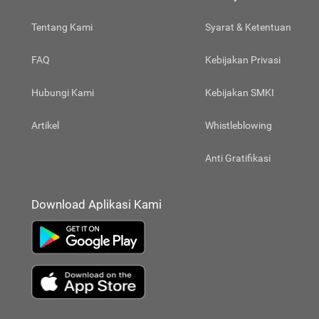
Tentang Kami
Syarat & Ketentuan
FAQ
Kebijakan Privasi
Hubungi Kami
Kebijakan SMKI
Artikel
Whistleblowing
Anti Gratifikasi
Download Aplikasi Kami