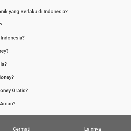
nik yang Berlaku di Indonesia?
?
 Indonesia?
ney?
ia?
Money?
oney Gratis?
i Aman?
Cermati
Lainnya