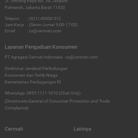
Jl. Tomang Raya No. 38, Jatipulo
Palmerah, Jakarta Barat 11430
Telepon
:
(021) 40000 312
Jam Kerja
: (Senin-Jumat 9:00-17:00)
Email
:
cs@cermati.com
Layanan Pengaduan Konsumen
PT Agregasi Cermat Indonesia - cs@cermati.com
Direktorat Jenderal Perlindungan
Konsumen dan Tertib Niaga
Kementerian Perdagangan RI
WhatsApp: 0853 1111 1010 (Chat Only)
(Directorate General of Consumer Protection and Trade
Compliance)
Cermati
Lainnya