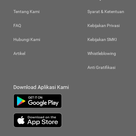
Tentang Kami
Syarat & Ketentuan
FAQ
Kebijakan Privasi
Hubungi Kami
Kebijakan SMKI
Artikel
Whistleblowing
Anti Gratifikasi
Download Aplikasi Kami