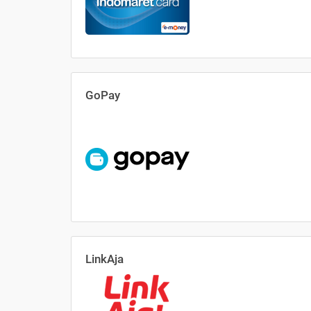
GoPay
LinkAja