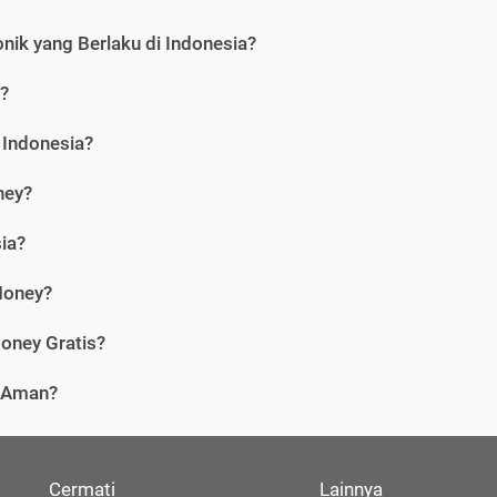
nik yang Berlaku di Indonesia?
?
 Indonesia?
ney?
ia?
Money?
oney Gratis?
i Aman?
Cermati
Lainnya