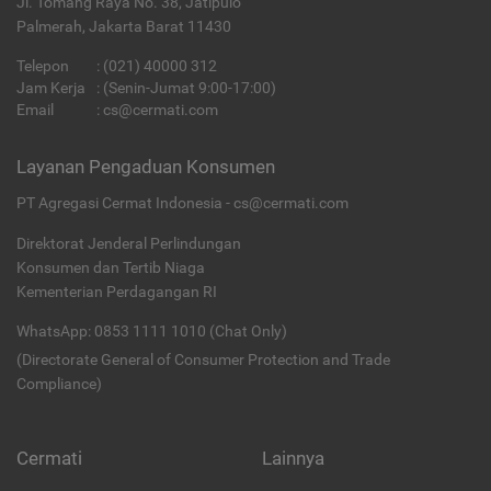
Jl. Tomang Raya No. 38, Jatipulo
Palmerah, Jakarta Barat 11430
Telepon
:
(021) 40000 312
Jam Kerja
: (Senin-Jumat 9:00-17:00)
Email
:
cs@cermati.com
Layanan Pengaduan Konsumen
PT Agregasi Cermat Indonesia - cs@cermati.com
Direktorat Jenderal Perlindungan
Konsumen dan Tertib Niaga
Kementerian Perdagangan RI
WhatsApp: 0853 1111 1010 (Chat Only)
(Directorate General of Consumer Protection and Trade
Compliance)
Cermati
Lainnya