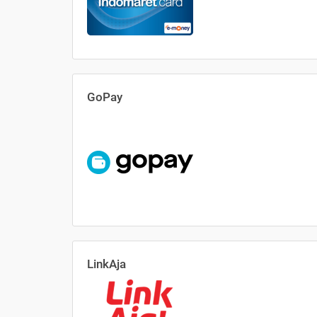
GoPay
LinkAja