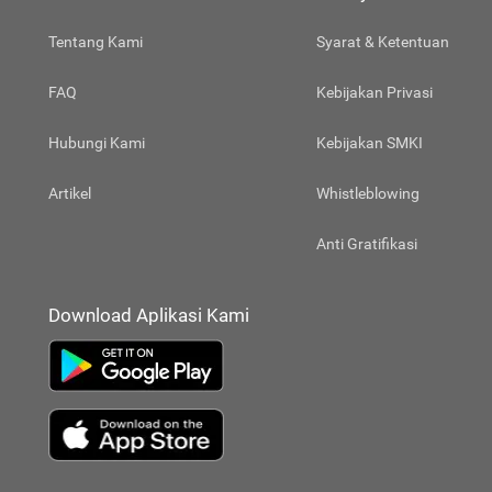
Tentang Kami
Syarat & Ketentuan
FAQ
Kebijakan Privasi
Hubungi Kami
Kebijakan SMKI
Artikel
Whistleblowing
Anti Gratifikasi
Download Aplikasi Kami