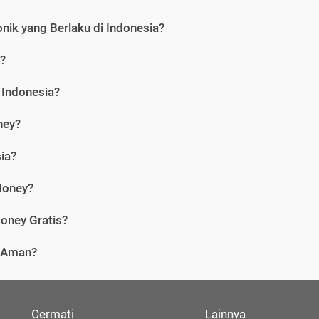
nik yang Berlaku di Indonesia?
?
 Indonesia?
ney?
ia?
Money?
oney Gratis?
i Aman?
Cermati
Lainnya