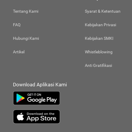
Tentang Kami
Syarat & Ketentuan
FAQ
Kebijakan Privasi
Hubungi Kami
Kebijakan SMKI
Artikel
Whistleblowing
Anti Gratifikasi
Download Aplikasi Kami