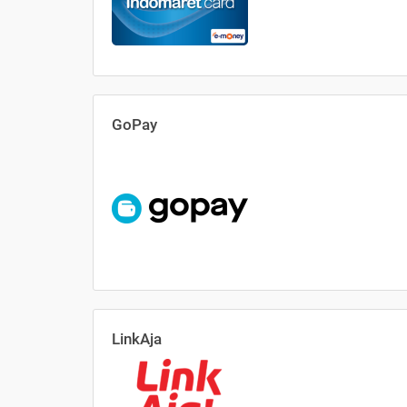
GoPay
LinkAja