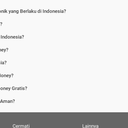
nik yang Berlaku di Indonesia?
?
 Indonesia?
ney?
ia?
Money?
oney Gratis?
i Aman?
Cermati
Lainnya