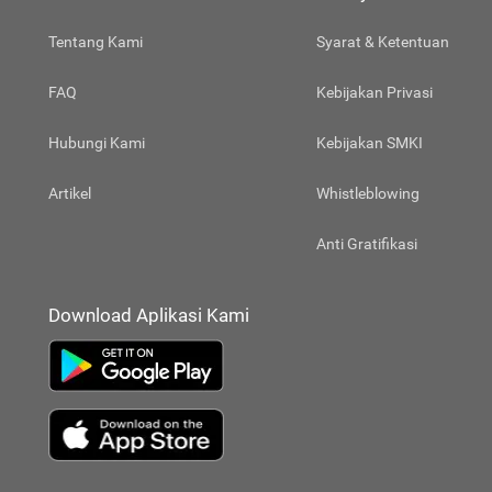
Tentang Kami
Syarat & Ketentuan
FAQ
Kebijakan Privasi
Hubungi Kami
Kebijakan SMKI
Artikel
Whistleblowing
Anti Gratifikasi
Download Aplikasi Kami