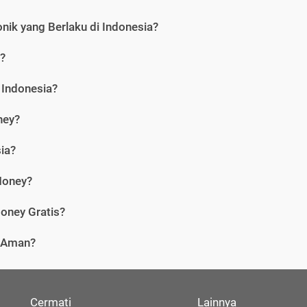
nik yang Berlaku di Indonesia?
?
 Indonesia?
ney?
ia?
Money?
oney Gratis?
i Aman?
Cermati
Lainnya