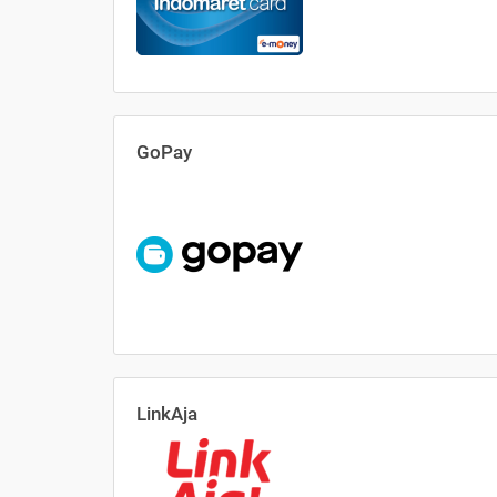
GoPay
LinkAja