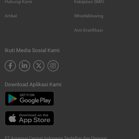
Hubungi Kami
Kebijakan SMKI
Artikel
Whistleblowing
Anti Gratifikasi
Ikuti Media Sosial Kami
Download Aplikasi Kami
PT Agregasi Cermat Indonesia
Terdaftar dan Diawasi