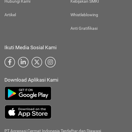
Hubungi Kami
Kebijakan SMKI
Artikel
Whistleblowing
Anti Gratifikasi
Ikuti Media Sosial Kami
Download Aplikasi Kami
PT Agregasi Cermat Indonesia
Terdaftar dan Diawasi