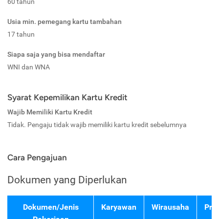
60 tahun
Usia min. pemegang kartu tambahan
17 tahun
Siapa saja yang bisa mendaftar
WNI dan WNA
Syarat Kepemilikan Kartu Kredit
Wajib Memiliki Kartu Kredit
Tidak. Pengaju tidak wajib memiliki kartu kredit sebelumnya
Cara Pengajuan
Dokumen yang Diperlukan
Dokumen/Jenis
Karyawan
Wirausaha
Pro