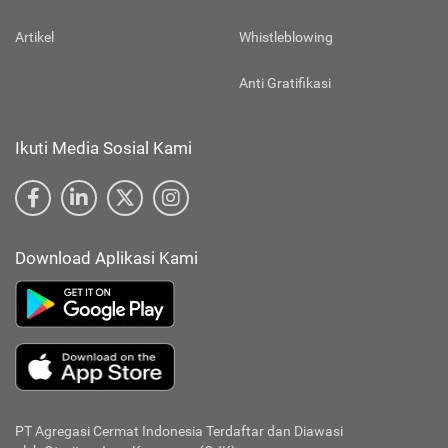
Artikel
Whistleblowing
Anti Gratifikasi
Ikuti Media Sosial Kami
Download Aplikasi Kami
PT Agregasi Cermat Indonesia
Terdaftar dan Diawasi