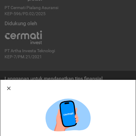
PT Cermati Pialang Asuransi
KEP-596/PD.02/2025
Didukung oleh
PT Artha Investa Teknologi
KEP-7/PM.21/2021
Langganan untuk mendapatkan tips finansial
Berlangganan
Disclaimer:
Cermati merupakan penyelenggara agregasi jasa keuangan yang terdaftar di
OJK. Oleh karena itu, produk dan/atau layanan jasa keuangan yang
ditawarkan bukan merupakan produk dan/atau layanan jasa keuangan yang
diterbitkan oleh Cermati dan Cermati tidak bertanggung jawab atas tuntutan
dan risiko terkait produk dan/atau layanan LJK dan/atau pihak yang