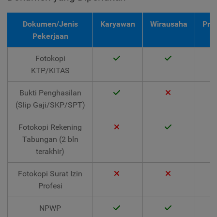
Dokumen/Jenis
Karyawan
Wirausaha
Pro
Pekerjaan
Fotokopi
KTP/KITAS
Bukti Penghasilan
(Slip Gaji/SKP/SPT)
Fotokopi Rekening
Tabungan (2 bln
terakhir)
Fotokopi Surat Izin
Profesi
NPWP