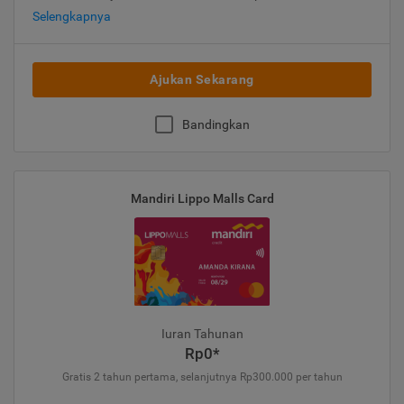
Selengkapnya
Ajukan Sekarang
Bandingkan
Mandiri Lippo Malls Card
Iuran Tahunan
Rp0*
Gratis 2 tahun pertama, selanjutnya Rp300.000 per tahun