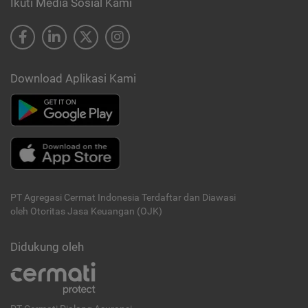
Ikuti Media Sosial Kami
Download Aplikasi Kami
PT Agregasi Cermat Indonesia
Terdaftar dan Diawasi
oleh Otoritas Jasa Keuangan (OJK)
Didukung oleh