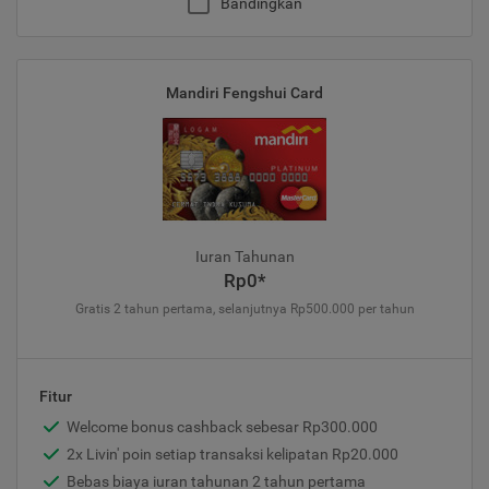
Bandingkan
Mandiri Fengshui Card
Iuran Tahunan
Rp0*
Gratis 2 tahun pertama, selanjutnya Rp500.000 per tahun
Fitur
Welcome bonus cashback sebesar Rp300.000
2x Livin' poin setiap transaksi kelipatan Rp20.000
Bebas biaya iuran tahunan 2 tahun pertama