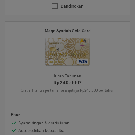
Bandingkan
Mega Syariah Gold Card
Iuran Tahunan
Rp240.000*
Gratis 1 tahun pertama, selanjutnya Rp240.000 per tahun
Fitur
Syarat ringan & gratis iuran
Auto sedekah bebas riba