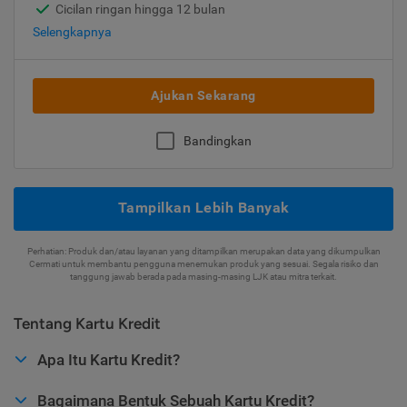
Cicilan ringan hingga 12 bulan
Selengkapnya
Ajukan Sekarang
Bandingkan
Tampilkan Lebih Banyak
Perhatian: Produk dan/atau layanan yang ditampilkan merupakan data yang dikumpulkan
Cermati untuk membantu pengguna menemukan produk yang sesuai. Segala risiko dan
tanggung jawab berada pada masing-masing LJK atau mitra terkait.
Tentang Kartu Kredit
Apa Itu Kartu Kredit?
Bagaimana Bentuk Sebuah Kartu Kredit?