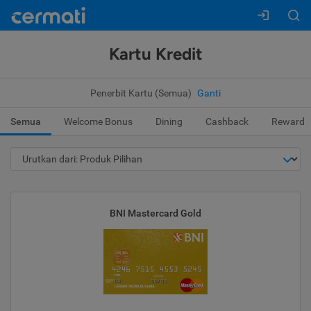
Kartu Kredit
Penerbit Kartu (Semua)
Ganti
Semua
Welcome Bonus
Dining
Cashback
Reward
BNI Mastercard Gold