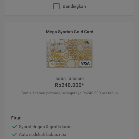
Bandingkan
Mega Syariah Gold Card
Iuran Tahunan
Rp240.000*
Gratis 1 tahun pertama, selanjutnya Rp240.000 per tahun
Fitur
Syarat ringan & gratis iuran
Auto sedekah bebas riba