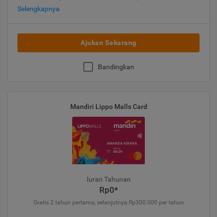
Selengkapnya
Ajukan Sekarang
Bandingkan
Mandiri Lippo Malls Card
Iuran Tahunan
Rp0*
Gratis 2 tahun pertama, selanjutnya Rp300.000 per tahun