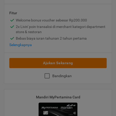
Fitur
Welcome bonus voucher sebesar Rp200.000
2x Livin' poin transaksi di merchant kategori department
store & restoran
Bebas biaya iuran tahunan 2 tahun pertama
Selengkapnya
Ajukan Sekarang
Bandingkan
Mandiri MyPertamina Card