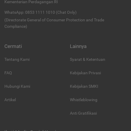
Kementerian Perdagangan RI
WhatsApp: 0853 1111 1010 (Chat Only)
(Directorate General of Consumer Protection and Trade
Compliance)
Cermati
Lainnya
Tentang Kami
Syarat & Ketentuan
FAQ
Kebijakan Privasi
Hubungi Kami
Kebijakan SMKI
Artikel
Whistleblowing
Anti Gratifikasi