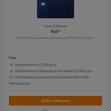
Iuran Tahunan
Rp0*
Gratis 1 tahun pertama, selanjutnya Rp750.000 per tahun
Fitur
Welcome bonus 5.000 poin
Keistimewaan menginap gratis senilai 20.000 poin
Peningkatan status otomatis menjadi Silver Elite
Selengkapnya
Ajukan Sekarang