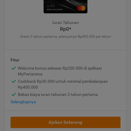
Iuran Tahunan
Rp0*
Gratis 2 tahun pertama, selanjutnya Rp400.000 per tahun
Fitur
Welcome bonus sebesar Rp200.000 di aplikasi
MyPertamina
Cashback Rp30.000 untuk minimal pembelanjaan
Rp400.000
Bebas biaya iuran tahunan 2 tahun pertama
Selengkapnya
Ajukan Sekarang