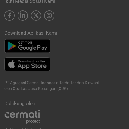
Ikuti Media Sosial Kami
Download Aplikasi Kami
PT Agregasi Cermat Indonesia
Terdaftar dan Diawasi
oleh Otoritas Jasa Keuangan (OJK)
Didukung oleh