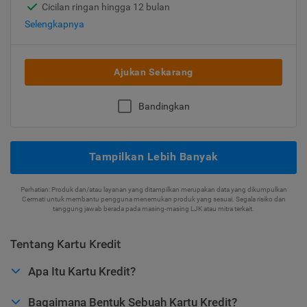
Cicilan ringan hingga 12 bulan
Selengkapnya
Ajukan Sekarang
Bandingkan
Tampilkan Lebih Banyak
Perhatian: Produk dan/atau layanan yang ditampilkan merupakan data yang dikumpulkan
Cermati untuk membantu pengguna menemukan produk yang sesuai. Segala risiko dan
tanggung jawab berada pada masing-masing LJK atau mitra terkait.
Tentang Kartu Kredit
Apa Itu Kartu Kredit?
Bagaimana Bentuk Sebuah Kartu Kredit?