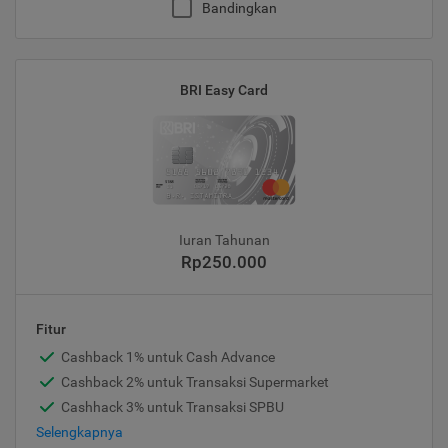
Bandingkan
BRI Easy Card
Iuran Tahunan
Rp250.000
Fitur
Cashback 1% untuk Cash Advance
Cashback 2% untuk Transaksi Supermarket
Cashhack 3% untuk Transaksi SPBU
Selengkapnya