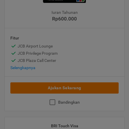
Iuran Tahunan
Rp600.000
Fitur
JCB Airport Lounge
JCB Privilege Program
JCB Plaza Call Center
Selengkapnya
Ajukan Sekarang
Bandingkan
BRI Touch Visa