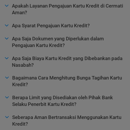
Apakah Layanan Pengajuan Kartu Kredit di Cermati
Aman?
Apa Syarat Pengajuan Kartu Kredit?
Apa Saja Dokumen yang Diperlukan dalam
Pengajuan Kartu Kredit?
Apa Saja Biaya Kartu Kredit yang Dibebankan pada
Nasabah?
Bagaimana Cara Menghitung Bunga Tagihan Kartu
Kredit?
Berapa Limit yang Disediakan oleh Pihak Bank
Selaku Penerbit Kartu Kredit?
Seberapa Aman Bertransaksi Menggunakan Kartu
Kredit?