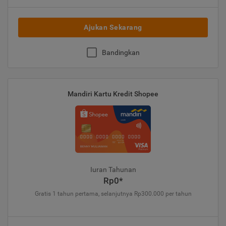
Ajukan Sekarang
Bandingkan
Mandiri Kartu Kredit Shopee
Iuran Tahunan
Rp0*
Gratis 1 tahun pertama, selanjutnya Rp300.000 per tahun