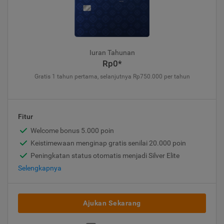
Iuran Tahunan
Rp0*
Gratis 1 tahun pertama, selanjutnya Rp750.000 per tahun
Fitur
Welcome bonus 5.000 poin
Keistimewaan menginap gratis senilai 20.000 poin
Peningkatan status otomatis menjadi Silver Elite
Selengkapnya
Ajukan Sekarang