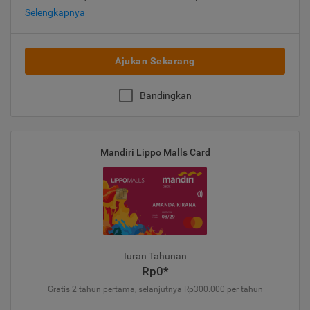
Selengkapnya
Ajukan Sekarang
Bandingkan
Mandiri Lippo Malls Card
Iuran Tahunan
Rp0*
Gratis 2 tahun pertama, selanjutnya Rp300.000 per tahun