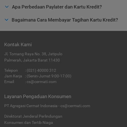
Apa Perbedaan Paylater dan Kartu Kredit?
Bagaimana Cara Membayar Tagihan Kartu Kredit?
Kontak Kami
Jl. Tomang Raya No. 38, Jatipulo
Palmerah, Jakarta Barat 11430
Telepon
:
(021) 40000 312
Jam Kerja
: (Senin-Jumat 9:00-17:00)
Email
:
cs@cermati.com
Layanan Pengaduan Konsumen
PT Agregasi Cermat Indonesia - cs@cermati.com
Direktorat Jenderal Perlindungan
Konsumen dan Tertib Niaga