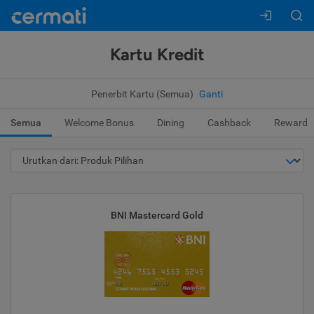
Kartu Kredit
Penerbit Kartu (Semua)
Ganti
Semua
Welcome Bonus
Dining
Cashback
Reward
BNI Mastercard Gold