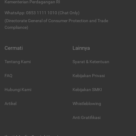
Kementerian Perdagangan RI
WhatsApp: 0853 1111 1010 (Chat Only)
(Directorate General of Consumer Protection and Trade
Compliance)
Cermati
Lainnya
Tentang Kami
Syarat & Ketentuan
FAQ
Kebijakan Privasi
Hubungi Kami
Kebijakan SMKI
Artikel
Whistleblowing
Anti Gratifikasi