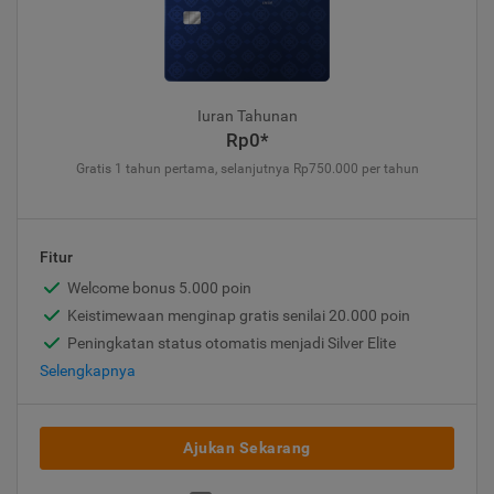
Iuran Tahunan
Rp0*
Gratis 1 tahun pertama, selanjutnya Rp750.000 per tahun
Fitur
Welcome bonus 5.000 poin
Keistimewaan menginap gratis senilai 20.000 poin
Peningkatan status otomatis menjadi Silver Elite
Selengkapnya
Ajukan Sekarang