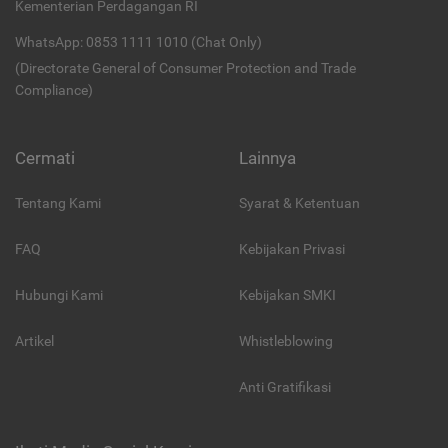
Kementerian Perdagangan RI
WhatsApp: 0853 1111 1010 (Chat Only)
(Directorate General of Consumer Protection and Trade
Compliance)
Cermati
Lainnya
Tentang Kami
Syarat & Ketentuan
FAQ
Kebijakan Privasi
Hubungi Kami
Kebijakan SMKI
Artikel
Whistleblowing
Anti Gratifikasi