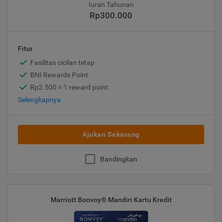
Iuran Tahunan
Rp300.000
Fitur
Fasilitas cicilan tetap
BNI Rewards Point
Rp2.500 = 1 reward point
Selengkapnya
Ajukan Sekarang
Bandingkan
Marriott Bonvoy® Mandiri Kartu Kredit