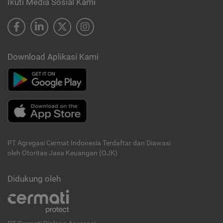
Ikuti Media Sosial Kami
Download Aplikasi Kami
PT Agregasi Cermat Indonesia
Terdaftar dan Diawasi
oleh Otoritas Jasa Keuangan (OJK)
Didukung oleh