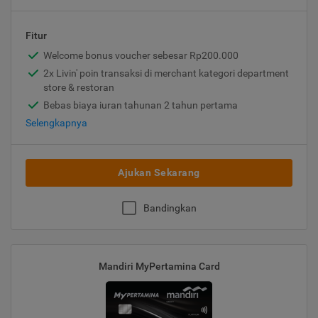
Fitur
Welcome bonus voucher sebesar Rp200.000
2x Livin' poin transaksi di merchant kategori department
store & restoran
Bebas biaya iuran tahunan 2 tahun pertama
Selengkapnya
Ajukan Sekarang
Bandingkan
Mandiri MyPertamina Card