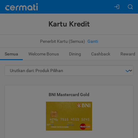
Kartu Kredit
Penerbit Kartu (Semua)
Ganti
Semua
Welcome Bonus
Dining
Cashback
Reward
BNI Mastercard Gold