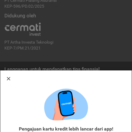
PT Cermati Pialang Asuransi
KEP-596/PD.02/2025
Didukung oleh
PT Artha Investa Teknologi
KEP-7/PM.21/2021
Langganan untuk mendapatkan tips finansial
Berlangganan
Disclaimer:
Cermati merupakan penyelenggara agregasi jasa keuangan yang terdaftar di
OJK. Oleh karena itu, produk dan/atau layanan jasa keuangan yang
ditawarkan bukan merupakan produk dan/atau layanan jasa keuangan yang
diterbitkan oleh Cermati dan Cermati tidak bertanggung jawab atas tuntutan
dan risiko terkait produk dan/atau layanan LJK dan/atau pihak yang
Pengajuan kartu kredit lebih lancar dari app!
melakukan kegiatan di sektor jasa keuangan.