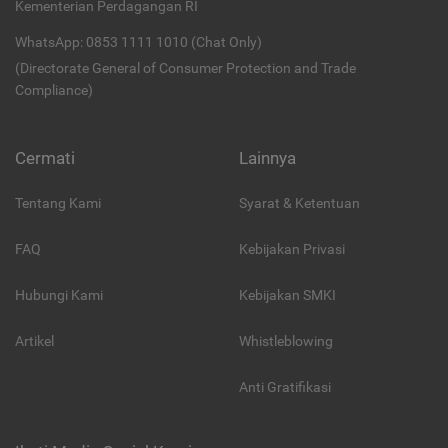
Kementerian Perdagangan RI
WhatsApp: 0853 1111 1010 (Chat Only)
(Directorate General of Consumer Protection and Trade
Compliance)
Cermati
Lainnya
Tentang Kami
Syarat & Ketentuan
FAQ
Kebijakan Privasi
Hubungi Kami
Kebijakan SMKI
Artikel
Whistleblowing
Anti Gratifikasi