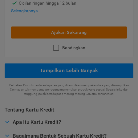
Cicilan ringan hingga 12 bulan
Selengkapnya
Ajukan Sekarang
Bandingkan
Tampilkan Lebih Banyak
Perhatian: Produk dan/atau layanan yang ditampilkan merupakan data yang dikumpulkan
Cermati untuk membantu pengguna menemukan produk yang sesuai. Segala risiko dan
tanggung jawab berada pada masing-masing LJK atau mitra terkait.
Tentang Kartu Kredit
Apa Itu Kartu Kredit?
Bagaimana Bentuk Sebuah Kartu Kredit?