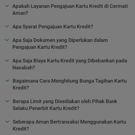
Apakah Layanan Pengajuan Kartu Kredit di Cermati
Aman?
Apa Syarat Pengajuan Kartu Kredit?
Apa Saja Dokumen yang Diperlukan dalam
Pengajuan Kartu Kredit?
Apa Saja Biaya Kartu Kredit yang Dibebankan pada
Nasabah?
Bagaimana Cara Menghitung Bunga Tagihan Kartu
Kredit?
Berapa Limit yang Disediakan oleh Pihak Bank
Selaku Penerbit Kartu Kredit?
Seberapa Aman Bertransaksi Menggunakan Kartu
Kredit?