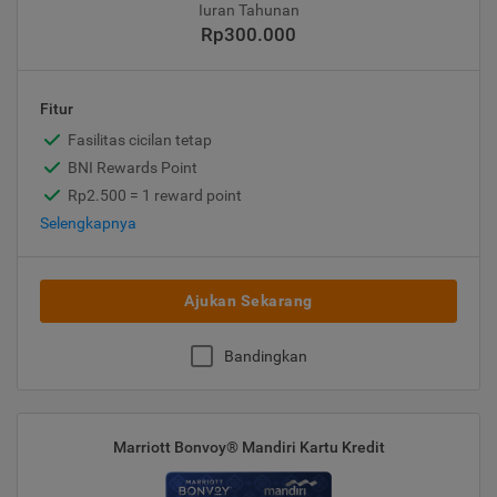
Iuran Tahunan
Rp300.000
Fitur
Fasilitas cicilan tetap
BNI Rewards Point
Rp2.500 = 1 reward point
Selengkapnya
Ajukan Sekarang
Bandingkan
Marriott Bonvoy® Mandiri Kartu Kredit