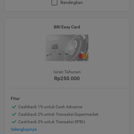
Bandingkan
BRI Easy Card
Iuran Tahunan
Rp250.000
Fitur
Cashback 1% untuk Cash Advance
Cashback 2% untuk Transaksi Supermarket
Cashhack 3% untuk Transaksi SPBU
Selengkapnya