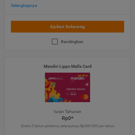
Selengkapnya
Ajukan Sekarang
Bandingkan
Mandiri Lippo Malls Card
Iuran Tahunan
Rp0*
Gratis 2 tahun pertama, selanjutnya Rp300.000 per tahun