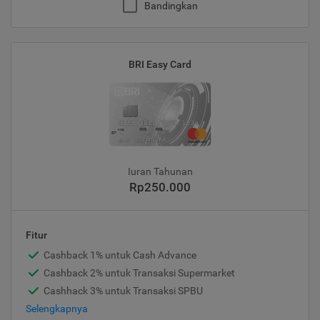
Bandingkan
BRI Easy Card
Iuran Tahunan
Rp250.000
Fitur
Cashback 1% untuk Cash Advance
Cashback 2% untuk Transaksi Supermarket
Cashhack 3% untuk Transaksi SPBU
Selengkapnya