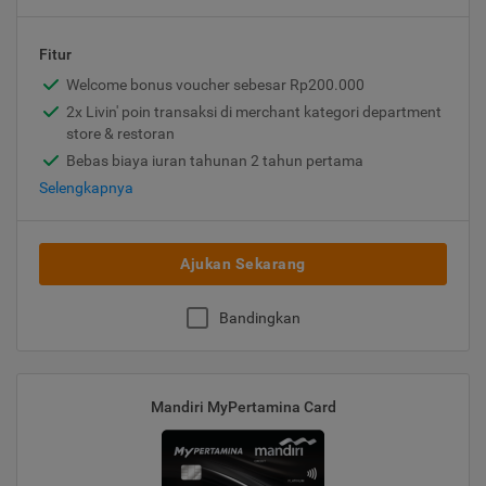
Fitur
Welcome bonus voucher sebesar Rp200.000
2x Livin' poin transaksi di merchant kategori department
store & restoran
Bebas biaya iuran tahunan 2 tahun pertama
Selengkapnya
Ajukan Sekarang
Bandingkan
Mandiri MyPertamina Card