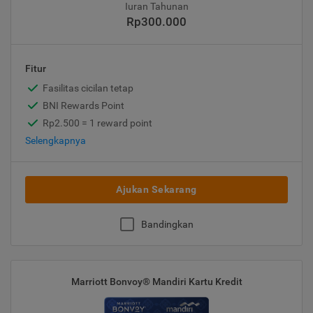
Iuran Tahunan
Rp300.000
Fitur
Fasilitas cicilan tetap
BNI Rewards Point
Rp2.500 = 1 reward point
Selengkapnya
Ajukan Sekarang
Bandingkan
Marriott Bonvoy® Mandiri Kartu Kredit