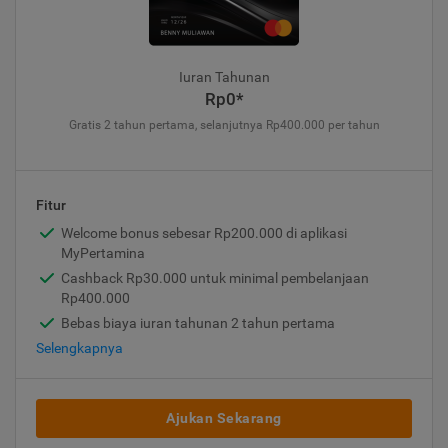
Iuran Tahunan
Rp0*
Gratis 2 tahun pertama, selanjutnya Rp400.000 per tahun
Fitur
Welcome bonus sebesar Rp200.000 di aplikasi
MyPertamina
Cashback Rp30.000 untuk minimal pembelanjaan
Rp400.000
Bebas biaya iuran tahunan 2 tahun pertama
Selengkapnya
Ajukan Sekarang