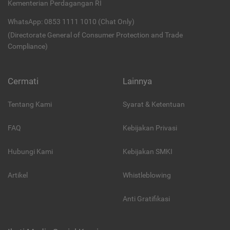
Kementerian Perdagangan RI
WhatsApp: 0853 1111 1010 (Chat Only)
(Directorate General of Consumer Protection and Trade
Compliance)
Cermati
Lainnya
Tentang Kami
Syarat & Ketentuan
FAQ
Kebijakan Privasi
Hubungi Kami
Kebijakan SMKI
Artikel
Whistleblowing
Anti Gratifikasi