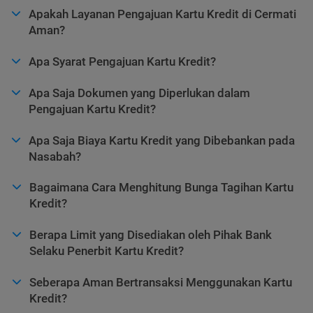
Apakah Layanan Pengajuan Kartu Kredit di Cermati
Aman?
Apa Syarat Pengajuan Kartu Kredit?
Apa Saja Dokumen yang Diperlukan dalam
Pengajuan Kartu Kredit?
Apa Saja Biaya Kartu Kredit yang Dibebankan pada
Nasabah?
Bagaimana Cara Menghitung Bunga Tagihan Kartu
Kredit?
Berapa Limit yang Disediakan oleh Pihak Bank
Selaku Penerbit Kartu Kredit?
Seberapa Aman Bertransaksi Menggunakan Kartu
Kredit?