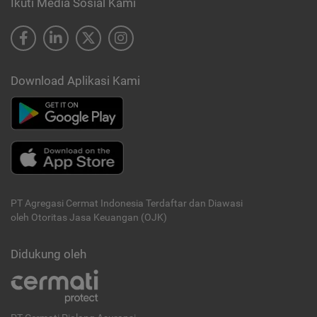
Ikuti Media Sosial Kami
Download Aplikasi Kami
PT Agregasi Cermat Indonesia
Terdaftar dan Diawasi
oleh Otoritas Jasa Keuangan (OJK)
Didukung oleh