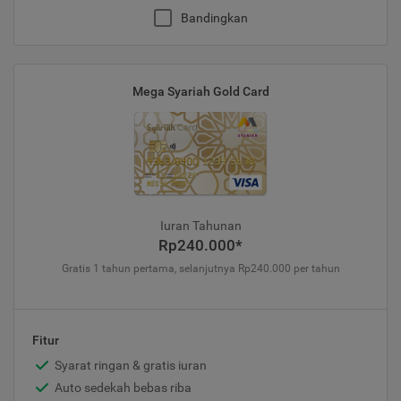
Bandingkan
Mega Syariah Gold Card
Iuran Tahunan
Rp240.000*
Gratis 1 tahun pertama, selanjutnya Rp240.000 per tahun
Fitur
Syarat ringan & gratis iuran
Auto sedekah bebas riba