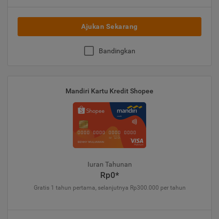
Ajukan Sekarang
Bandingkan
Mandiri Kartu Kredit Shopee
Iuran Tahunan
Rp0*
Gratis 1 tahun pertama, selanjutnya Rp300.000 per tahun