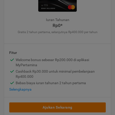
Iuran Tahunan
Rp0*
Gratis 2 tahun pertama, selanjutnya Rp400.000 per tahun
Fitur
Welcome bonus sebesar Rp200.000 di aplikasi
MyPertamina
Cashback Rp30.000 untuk minimal pembelanjaan
Rp400.000
Bebas biaya iuran tahunan 2 tahun pertama
Selengkapnya
Ajukan Sekarang