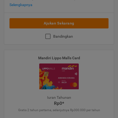
Selengkapnya
Ajukan Sekarang
Bandingkan
Mandiri Lippo Malls Card
Iuran Tahunan
Rp0*
Gratis 2 tahun pertama, selanjutnya Rp300.000 per tahun