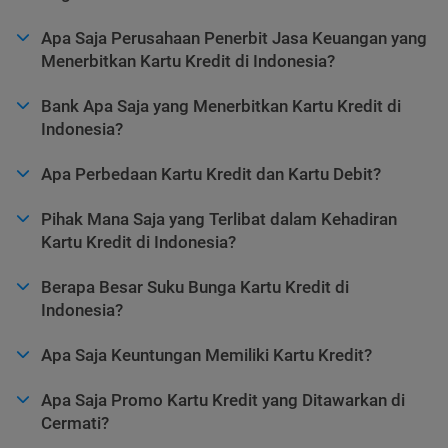
Apa Saja Perusahaan Penerbit Jasa Keuangan yang
Menerbitkan Kartu Kredit di Indonesia?
Bank Apa Saja yang Menerbitkan Kartu Kredit di
Indonesia?
Apa Perbedaan Kartu Kredit dan Kartu Debit?
Pihak Mana Saja yang Terlibat dalam Kehadiran
Kartu Kredit di Indonesia?
Berapa Besar Suku Bunga Kartu Kredit di
Indonesia?
Apa Saja Keuntungan Memiliki Kartu Kredit?
Apa Saja Promo Kartu Kredit yang Ditawarkan di
Cermati?