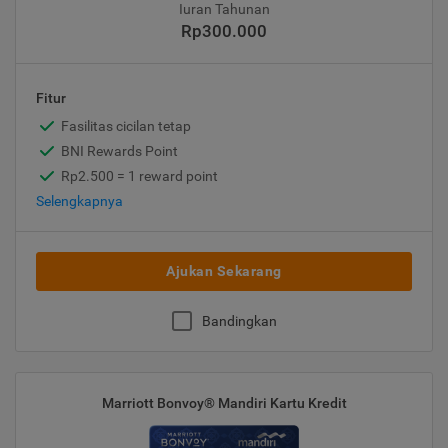
Iuran Tahunan
Rp300.000
Fitur
Fasilitas cicilan tetap
BNI Rewards Point
Rp2.500 = 1 reward point
Selengkapnya
Ajukan Sekarang
Bandingkan
Marriott Bonvoy® Mandiri Kartu Kredit