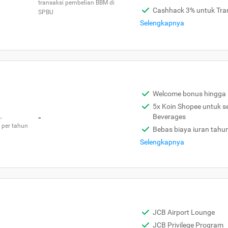
transaksi pembelian BBM di
Cashhack 3% untuk Tra
SPBU
Selengkapnya
Welcome bonus hingga 
5x Koin Shopee untuk s
,
-
Beverages
 per tahun
Bebas biaya iuran tahu
Selengkapnya
JCB Airport Lounge
JCB Privilege Program