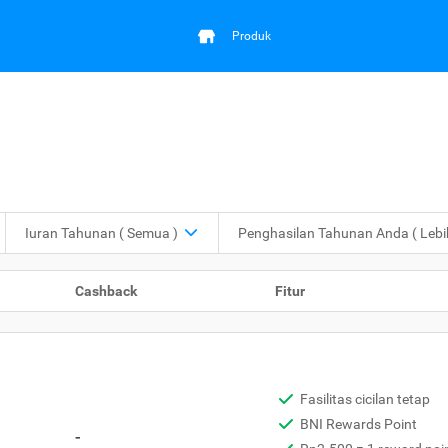
Produk
Iuran Tahunan
( Semua )
Penghasilan Tahunan Anda
( Leb
Cashback
Fitur
Fasilitas cicilan tetap
BNI Rewards Point
-