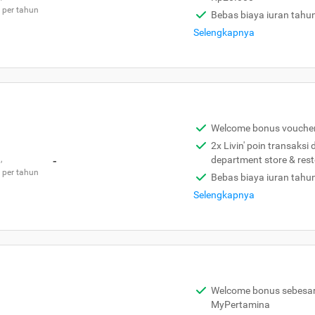
 per tahun
Bebas biaya iuran tahu
Selengkapnya
Welcome bonus vouche
2x Livin' poin transaksi
,
-
department store & res
 per tahun
Bebas biaya iuran tahu
Selengkapnya
Welcome bonus sebesar 
MyPertamina