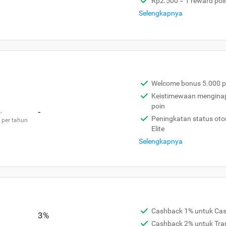
Rp2.500 = 1 reward poi
Selengkapnya
Welcome bonus 5.000 p
Keistimewaan menginap 
poin
,
-
Peningkatan status otom
 per tahun
Elite
Selengkapnya
Cashback 1% untuk Ca
3%
Cashback 2% untuk Tra