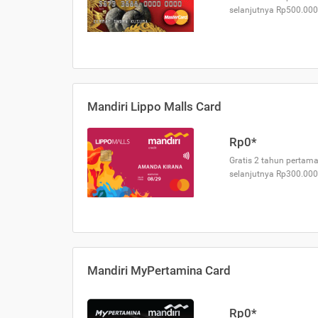
selanjutnya Rp500.000
Mandiri Lippo Malls Card
Rp0*
Gratis 2 tahun pertama
selanjutnya Rp300.000
Mandiri MyPertamina Card
Rp0*