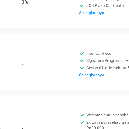
3%
JCB Plaza Call Center
Selengkapnya
Fitur Cardless
Signature Program di 
-
Cicilan 0% di Merchant
Selengkapnya
Welcome bonus cashba
2x Livin' poin setiap tra
,
-
Rp20.000