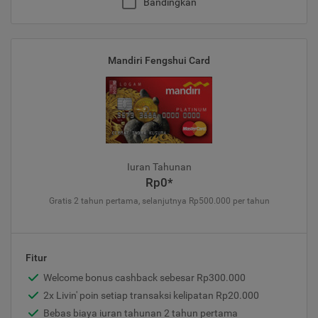
Bandingkan
Mandiri Fengshui Card
Iuran Tahunan
Rp0*
Gratis 2 tahun pertama, selanjutnya Rp500.000 per tahun
Fitur
Welcome bonus cashback sebesar Rp300.000
2x Livin' poin setiap transaksi kelipatan Rp20.000
Bebas biaya iuran tahunan 2 tahun pertama