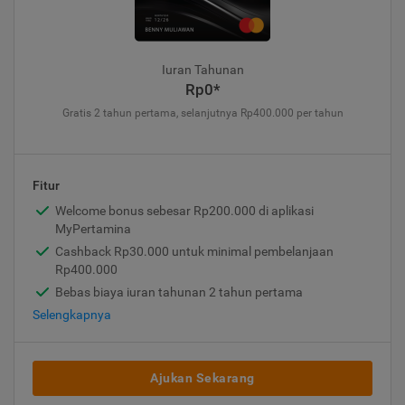
Iuran Tahunan
Rp0*
Gratis 2 tahun pertama, selanjutnya Rp400.000 per tahun
Fitur
Welcome bonus sebesar Rp200.000 di aplikasi
MyPertamina
Cashback Rp30.000 untuk minimal pembelanjaan
Rp400.000
Bebas biaya iuran tahunan 2 tahun pertama
Selengkapnya
Ajukan Sekarang