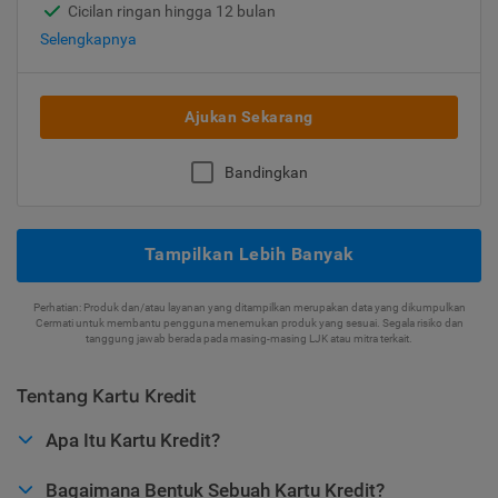
Cicilan ringan hingga 12 bulan
Selengkapnya
Ajukan Sekarang
Bandingkan
Tampilkan Lebih Banyak
Perhatian: Produk dan/atau layanan yang ditampilkan merupakan data yang dikumpulkan
Cermati untuk membantu pengguna menemukan produk yang sesuai. Segala risiko dan
tanggung jawab berada pada masing-masing LJK atau mitra terkait.
Tentang Kartu Kredit
Apa Itu Kartu Kredit?
Bagaimana Bentuk Sebuah Kartu Kredit?