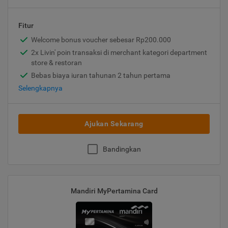
Fitur
Welcome bonus voucher sebesar Rp200.000
2x Livin' poin transaksi di merchant kategori department
store & restoran
Bebas biaya iuran tahunan 2 tahun pertama
Selengkapnya
Ajukan Sekarang
Bandingkan
Mandiri MyPertamina Card