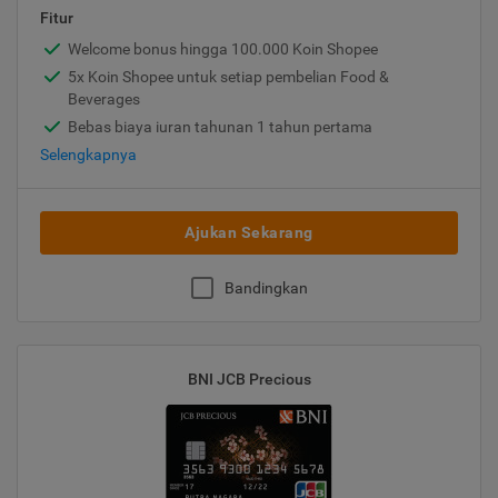
Fitur
Welcome bonus hingga 100.000 Koin Shopee
5x Koin Shopee untuk setiap pembelian Food &
Beverages
Bebas biaya iuran tahunan 1 tahun pertama
Selengkapnya
Ajukan Sekarang
Bandingkan
BNI JCB Precious