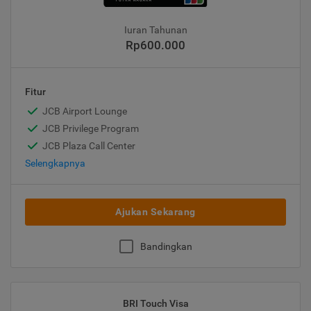
Iuran Tahunan
Rp600.000
Fitur
JCB Airport Lounge
JCB Privilege Program
JCB Plaza Call Center
Selengkapnya
Ajukan Sekarang
Bandingkan
BRI Touch Visa