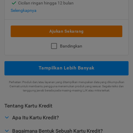
Cicilan ringan hingga 12 bulan
Selengkapnya
Ajukan Sekarang
Bandingkan
Tampilkan Lebih Banyak
Perhatian: Produk dan/atau layanan yang ditampilkan merupakan data yang dikumpulkan
Cermati untuk membantu pengguna menemukan produk yang sesuai. Segala risiko dan
tanggung jawab berada pada masing-masing LJK atau mitra terkait.
Tentang Kartu Kredit
Apa Itu Kartu Kredit?
Bagaimana Bentuk Sebuah Kartu Kredit?