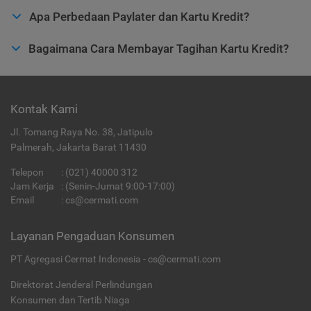
Apa Perbedaan Paylater dan Kartu Kredit?
Bagaimana Cara Membayar Tagihan Kartu Kredit?
Kontak Kami
Jl. Tomang Raya No. 38, Jatipulo
Palmerah, Jakarta Barat 11430
Telepon
:
(021) 40000 312
Jam Kerja
: (Senin-Jumat 9:00-17:00)
Email
:
cs@cermati.com
Layanan Pengaduan Konsumen
PT Agregasi Cermat Indonesia - cs@cermati.com
Direktorat Jenderal Perlindungan
Konsumen dan Tertib Niaga