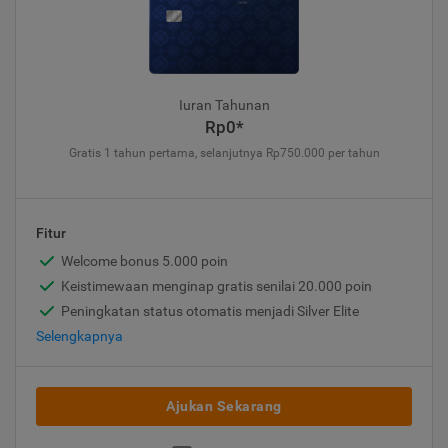
Iuran Tahunan
Rp0*
Gratis 1 tahun pertama, selanjutnya Rp750.000 per tahun
Fitur
Welcome bonus 5.000 poin
Keistimewaan menginap gratis senilai 20.000 poin
Peningkatan status otomatis menjadi Silver Elite
Selengkapnya
Ajukan Sekarang