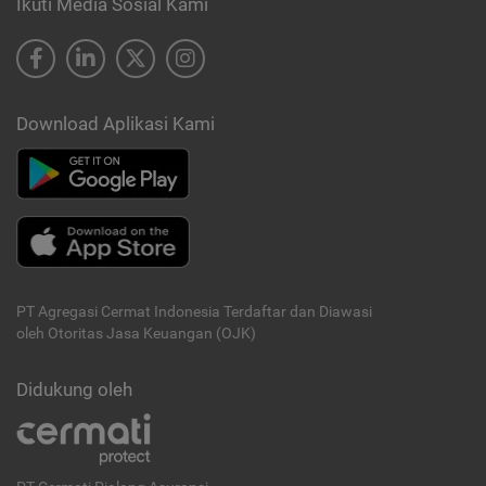
Ikuti Media Sosial Kami
Download Aplikasi Kami
PT Agregasi Cermat Indonesia
Terdaftar dan Diawasi
oleh Otoritas Jasa Keuangan (OJK)
Didukung oleh