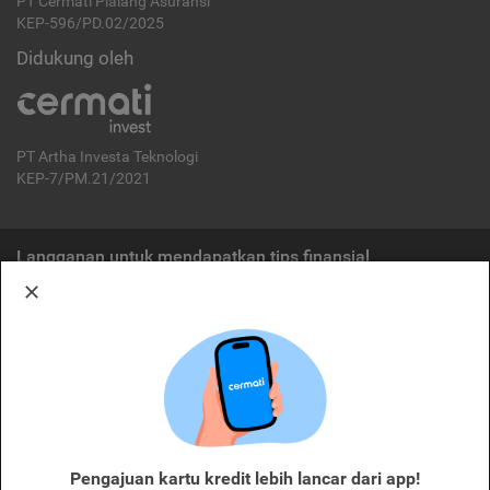
PT Cermati Pialang Asuransi
KEP-596/PD.02/2025
Didukung oleh
PT Artha Investa Teknologi
KEP-7/PM.21/2021
Langganan untuk mendapatkan tips finansial
Berlangganan
Disclaimer:
Cermati merupakan penyelenggara agregasi jasa keuangan yang terdaftar di
OJK. Oleh karena itu, produk dan/atau layanan jasa keuangan yang
ditawarkan bukan merupakan produk dan/atau layanan jasa keuangan yang
diterbitkan oleh Cermati dan Cermati tidak bertanggung jawab atas tuntutan
dan risiko terkait produk dan/atau layanan LJK dan/atau pihak yang
Pengajuan kartu kredit lebih lancar dari app!
melakukan kegiatan di sektor jasa keuangan.