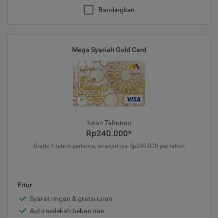
Bandingkan
Mega Syariah Gold Card
Iuran Tahunan
Rp240.000*
Gratis 1 tahun pertama, selanjutnya Rp240.000 per tahun
Fitur
Syarat ringan & gratis iuran
Auto sedekah bebas riba