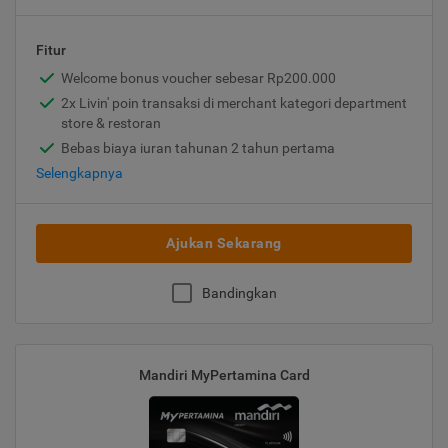
Fitur
Welcome bonus voucher sebesar Rp200.000
2x Livin' poin transaksi di merchant kategori department
store & restoran
Bebas biaya iuran tahunan 2 tahun pertama
Selengkapnya
Ajukan Sekarang
Bandingkan
Mandiri MyPertamina Card