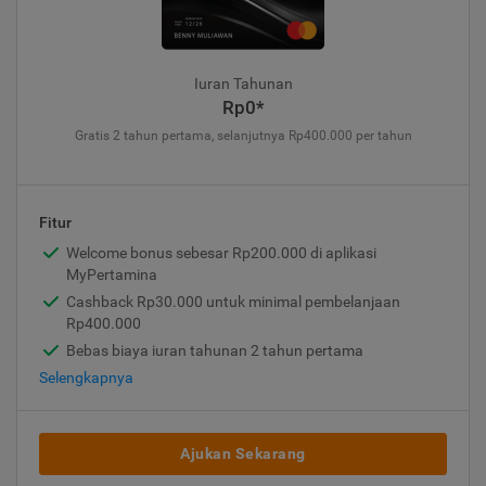
Iuran Tahunan
Rp0*
Gratis 2 tahun pertama, selanjutnya Rp400.000 per tahun
Fitur
Welcome bonus sebesar Rp200.000 di aplikasi
MyPertamina
Cashback Rp30.000 untuk minimal pembelanjaan
Rp400.000
Bebas biaya iuran tahunan 2 tahun pertama
Selengkapnya
Ajukan Sekarang