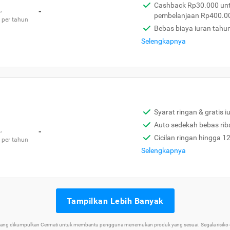
Cashback Rp30.000 unt
,
-
pembelanjaan Rp400.0
 per tahun
Bebas biaya iuran tahu
Selengkapnya
Syarat ringan & gratis i
Auto sedekah bebas rib
,
-
Cicilan ringan hingga 1
 per tahun
Selengkapnya
Tampilkan Lebih Banyak
 yang dikumpulkan Cermati untuk membantu pengguna menemukan produk yang sesuai. Segala risiko d