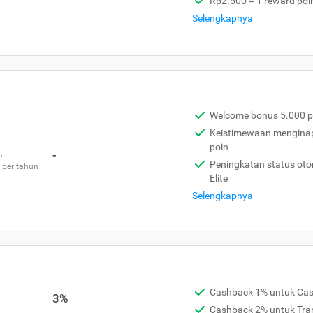
Rp2.500 = 1 reward poi
Selengkapnya
Welcome bonus 5.000 p
Keistimewaan menginap 
poin
,
-
Peningkatan status otom
 per tahun
Elite
Selengkapnya
Cashback 1% untuk Ca
3%
Cashback 2% untuk Tra