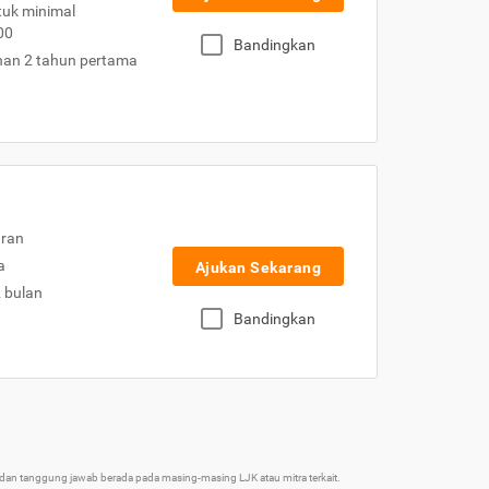
uk minimal
00
Bandingkan
nan 2 tahun pertama
uran
a
Ajukan Sekarang
2 bulan
Bandingkan
an tanggung jawab berada pada masing-masing LJK atau mitra terkait.