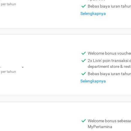
 per tahun
Bebas biaya iuran tahu
Selengkapnya
Welcome bonus vouche
2x Livin' poin transaksi
,
-
department store & res
 per tahun
Bebas biaya iuran tahu
Selengkapnya
Welcome bonus sebesar 
MyPertamina