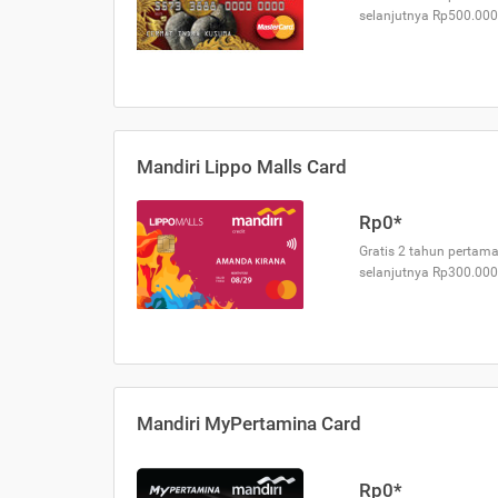
selanjutnya Rp500.000
Mandiri Lippo Malls Card
Rp0*
Gratis 2 tahun pertama
selanjutnya Rp300.000
Mandiri MyPertamina Card
Rp0*