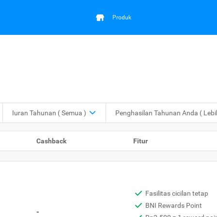
Produk
Iuran Tahunan
( Semua )
Penghasilan Tahunan Anda
( Leb
Cashback
Fitur
Fasilitas cicilan tetap
BNI Rewards Point
-