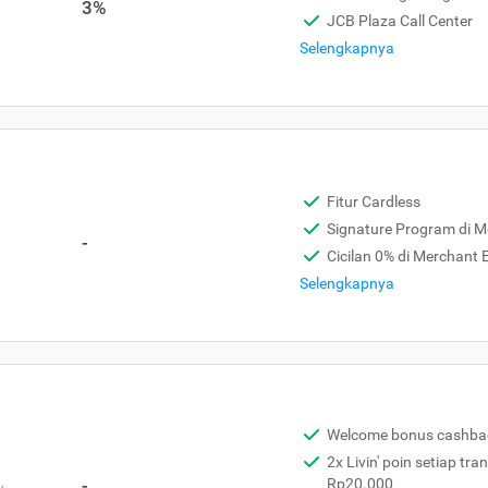
3%
JCB Plaza Call Center
Selengkapnya
Fitur Cardless
Signature Program di 
-
Cicilan 0% di Merchant
Selengkapnya
Welcome bonus cashba
2x Livin' poin setiap tra
,
-
Rp20.000