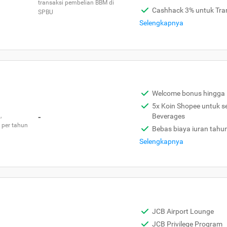
transaksi pembelian BBM di
Cashhack 3% untuk Tra
SPBU
Selengkapnya
Welcome bonus hingga 
5x Koin Shopee untuk s
,
-
Beverages
 per tahun
Bebas biaya iuran tahu
Selengkapnya
JCB Airport Lounge
JCB Privilege Program