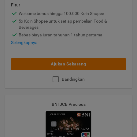
Fitur
Welcome bonus hingga 100.000 Koin Shopee
5x Koin Shopee untuk setiap pembelian Food &
Beverages
Bebas biaya iuran tahunan 1 tahun pertama
Selengkapnya
Ajukan Sekarang
Bandingkan
BNI JCB Precious