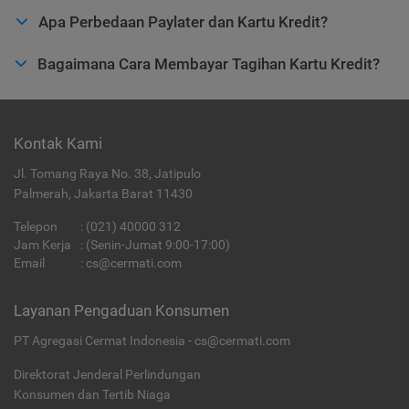
Apa Perbedaan Paylater dan Kartu Kredit?
Bagaimana Cara Membayar Tagihan Kartu Kredit?
Kontak Kami
Jl. Tomang Raya No. 38, Jatipulo
Palmerah, Jakarta Barat 11430
Telepon
:
(021) 40000 312
Jam Kerja
: (Senin-Jumat 9:00-17:00)
Email
:
cs@cermati.com
Layanan Pengaduan Konsumen
PT Agregasi Cermat Indonesia - cs@cermati.com
Direktorat Jenderal Perlindungan
Konsumen dan Tertib Niaga