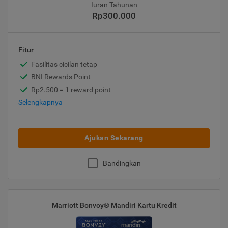
Iuran Tahunan
Rp300.000
Fitur
Fasilitas cicilan tetap
BNI Rewards Point
Rp2.500 = 1 reward point
Selengkapnya
Ajukan Sekarang
Bandingkan
Marriott Bonvoy® Mandiri Kartu Kredit