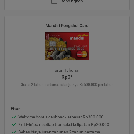
Bandingkan
Mandiri Fengshui Card
Iuran Tahunan
Rp0*
Gratis 2 tahun pertama, selanjutnya Rp500.000 per tahun
Fitur
Welcome bonus cashback sebesar Rp300.000
2x Livin' poin setiap transaksi kelipatan Rp20.000
Bebas biaya iuran tahunan 2 tahun pertama