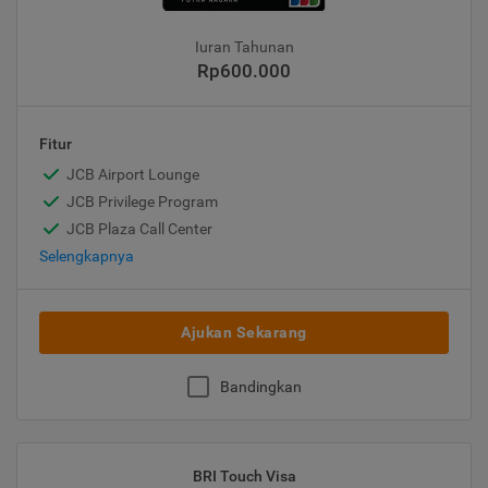
Iuran Tahunan
Rp600.000
Fitur
JCB Airport Lounge
JCB Privilege Program
JCB Plaza Call Center
Selengkapnya
Ajukan Sekarang
Bandingkan
BRI Touch Visa