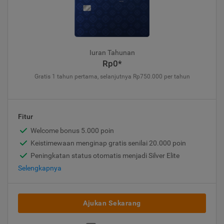
Iuran Tahunan
Rp0*
Gratis 1 tahun pertama, selanjutnya Rp750.000 per tahun
Fitur
Welcome bonus 5.000 poin
Keistimewaan menginap gratis senilai 20.000 poin
Peningkatan status otomatis menjadi Silver Elite
Selengkapnya
Ajukan Sekarang