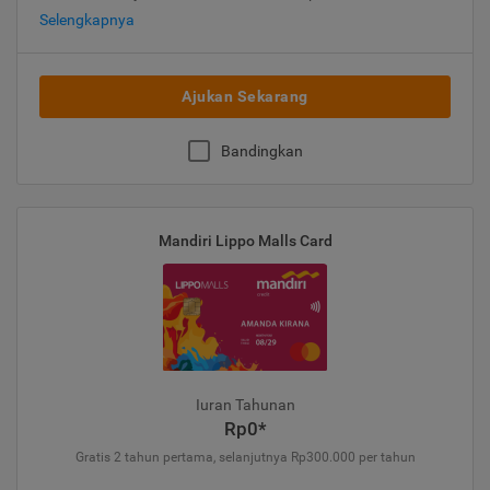
Selengkapnya
Ajukan Sekarang
Bandingkan
Mandiri Lippo Malls Card
Iuran Tahunan
Rp0*
Gratis 2 tahun pertama, selanjutnya Rp300.000 per tahun