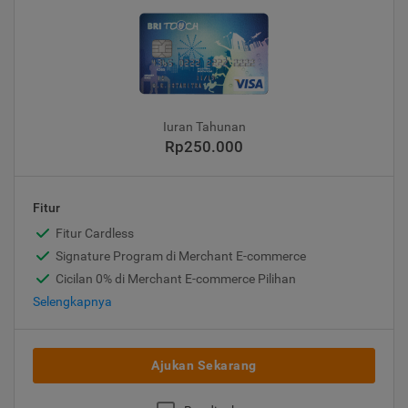
Iuran Tahunan
Rp250.000
Fitur
Fitur Cardless
Signature Program di Merchant E-commerce
Cicilan 0% di Merchant E-commerce Pilihan
Selengkapnya
Ajukan Sekarang