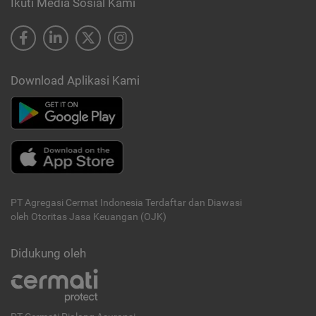
Ikuti Media Sosial Kami
Download Aplikasi Kami
PT Agregasi Cermat Indonesia
Terdaftar dan Diawasi
oleh Otoritas Jasa Keuangan (OJK)
Didukung oleh