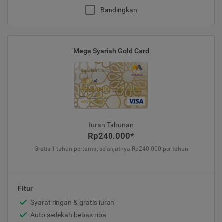
Bandingkan
Mega Syariah Gold Card
Iuran Tahunan
Rp240.000*
Gratis 1 tahun pertama, selanjutnya Rp240.000 per tahun
Fitur
Syarat ringan & gratis iuran
Auto sedekah bebas riba