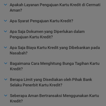
Apakah Layanan Pengajuan Kartu Kredit di Cermati
Aman?
Apa Syarat Pengajuan Kartu Kredit?
Apa Saja Dokumen yang Diperlukan dalam
Pengajuan Kartu Kredit?
Apa Saja Biaya Kartu Kredit yang Dibebankan pada
Nasabah?
Bagaimana Cara Menghitung Bunga Tagihan Kartu
Kredit?
Berapa Limit yang Disediakan oleh Pihak Bank
Selaku Penerbit Kartu Kredit?
Seberapa Aman Bertransaksi Menggunakan Kartu
Kredit?