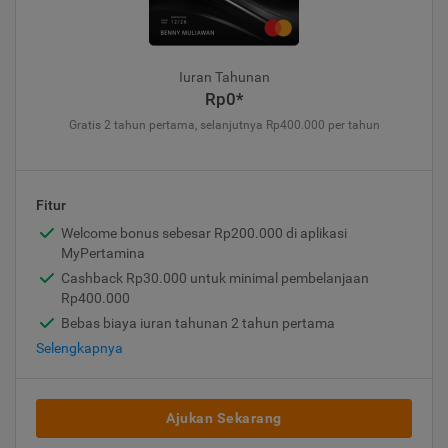
Iuran Tahunan
Rp0*
Gratis 2 tahun pertama, selanjutnya Rp400.000 per tahun
Fitur
Welcome bonus sebesar Rp200.000 di aplikasi
MyPertamina
Cashback Rp30.000 untuk minimal pembelanjaan
Rp400.000
Bebas biaya iuran tahunan 2 tahun pertama
Selengkapnya
Ajukan Sekarang