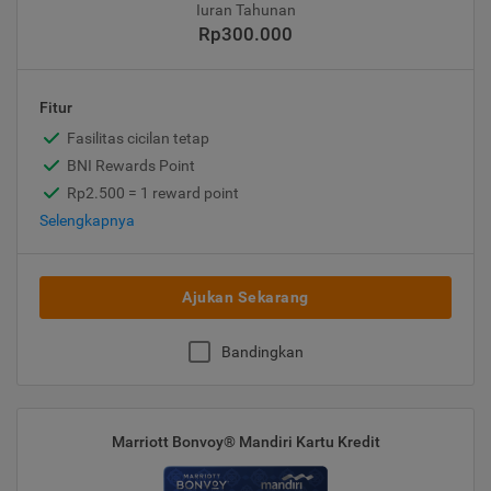
Iuran Tahunan
Rp300.000
Fitur
Fasilitas cicilan tetap
BNI Rewards Point
Rp2.500 = 1 reward point
Selengkapnya
Ajukan Sekarang
Bandingkan
Marriott Bonvoy® Mandiri Kartu Kredit