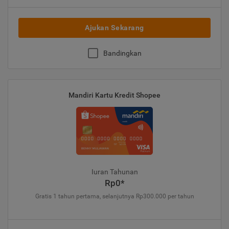
Ajukan Sekarang
Bandingkan
Mandiri Kartu Kredit Shopee
Iuran Tahunan
Rp0*
Gratis 1 tahun pertama, selanjutnya Rp300.000 per tahun