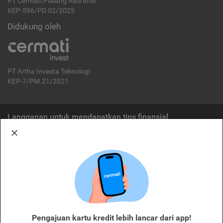
PT Cermati Pialang Asuransi
KEP-596/PD.02/2025
Didukung oleh
PT Artha Investa Teknologi
KEP-7/PM.21/2021
Langganan untuk mendapatkan tips finansial
Berlangganan
Disclaimer:
Cermati merupakan penyelenggara agregasi jasa keuangan yang terdaftar di
OJK. Oleh karena itu, produk dan/atau layanan jasa keuangan yang
ditawarkan bukan merupakan produk dan/atau layanan jasa keuangan yang
diterbitkan oleh Cermati dan Cermati tidak bertanggung jawab atas tuntutan
dan risiko terkait produk dan/atau layanan LJK dan/atau pihak yang
Pengajuan kartu kredit lebih lancar dari app!
melakukan kegiatan di sektor jasa keuangan.