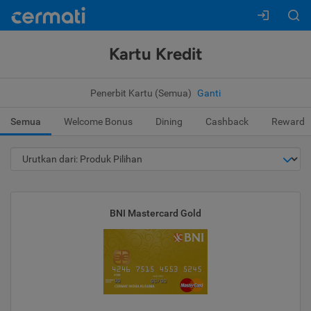
Kartu Kredit
Penerbit Kartu (Semua)
Ganti
Semua
Welcome Bonus
Dining
Cashback
Reward
BNI Mastercard Gold