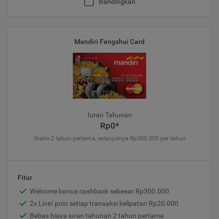
Bandingkan
Mandiri Fengshui Card
Iuran Tahunan
Rp0*
Gratis 2 tahun pertama, selanjutnya Rp500.000 per tahun
Fitur
Welcome bonus cashback sebesar Rp300.000
2x Livin' poin setiap transaksi kelipatan Rp20.000
Bebas biaya iuran tahunan 2 tahun pertama