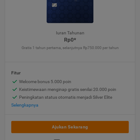
Iuran Tahunan
Rp0*
Gratis 1 tahun pertama, selanjutnya Rp750.000 per tahun
Fitur
Welcome bonus 5.000 poin
Keistimewaan menginap gratis senilai 20.000 poin
Peningkatan status otomatis menjadi Silver Elite
Selengkapnya
Ajukan Sekarang