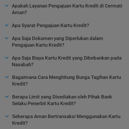
Apakah Layanan Pengajuan Kartu Kredit di Cermati
Aman?
Apa Syarat Pengajuan Kartu Kredit?
Apa Saja Dokumen yang Diperlukan dalam
Pengajuan Kartu Kredit?
Apa Saja Biaya Kartu Kredit yang Dibebankan pada
Nasabah?
Bagaimana Cara Menghitung Bunga Tagihan Kartu
Kredit?
Berapa Limit yang Disediakan oleh Pihak Bank
Selaku Penerbit Kartu Kredit?
Seberapa Aman Bertransaksi Menggunakan Kartu
Kredit?