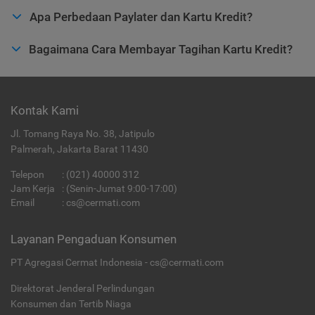
Apa Perbedaan Paylater dan Kartu Kredit?
Bagaimana Cara Membayar Tagihan Kartu Kredit?
Kontak Kami
Jl. Tomang Raya No. 38, Jatipulo
Palmerah, Jakarta Barat 11430
Telepon
:
(021) 40000 312
Jam Kerja
: (Senin-Jumat 9:00-17:00)
Email
:
cs@cermati.com
Layanan Pengaduan Konsumen
PT Agregasi Cermat Indonesia - cs@cermati.com
Direktorat Jenderal Perlindungan
Konsumen dan Tertib Niaga