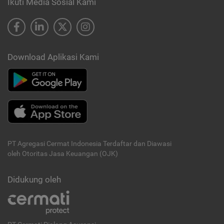
Ikuti Media Sosial Kami
Download Aplikasi Kami
PT Agregasi Cermat Indonesia
Terdaftar dan Diawasi
oleh Otoritas Jasa Keuangan (OJK)
Didukung oleh