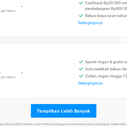
Cashback Rp30.000 unt
,
-
pembelanjaan Rp400.0
 per tahun
Bebas biaya iuran tahu
Selengkapnya
Syarat ringan & gratis i
Auto sedekah bebas rib
,
-
Cicilan ringan hingga 1
 per tahun
Selengkapnya
Tampilkan Lebih Banyak
 yang dikumpulkan Cermati untuk membantu pengguna menemukan produk yang sesuai. Segala risiko d