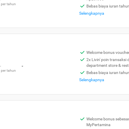
 per tahun
Bebas biaya iuran tahu
Selengkapnya
Welcome bonus vouche
2x Livin' poin transaksi
,
-
department store & res
 per tahun
Bebas biaya iuran tahu
Selengkapnya
Welcome bonus sebesar 
MyPertamina