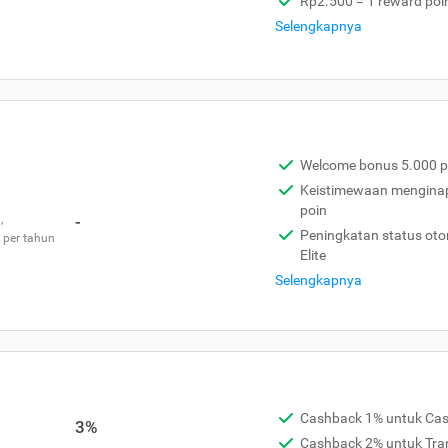
Rp2.500 = 1 reward poi
Selengkapnya
Welcome bonus 5.000 p
Keistimewaan menginap 
poin
,
-
Peningkatan status otom
 per tahun
Elite
Selengkapnya
Cashback 1% untuk Ca
3%
Cashback 2% untuk Tra