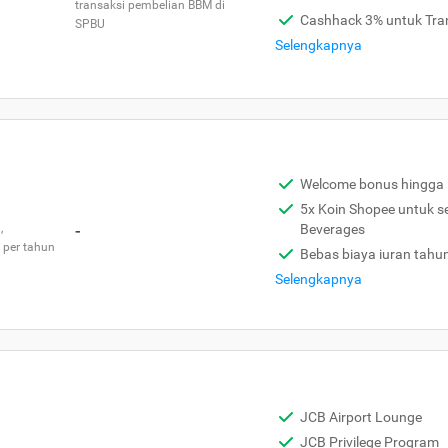
transaksi pembelian BBM di
Cashhack 3% untuk Tra
SPBU
Selengkapnya
Welcome bonus hingga 
5x Koin Shopee untuk s
,
-
Beverages
 per tahun
Bebas biaya iuran tahu
Selengkapnya
JCB Airport Lounge
JCB Privilege Program