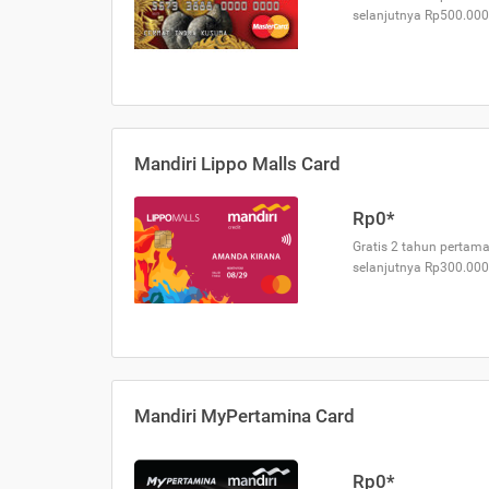
selanjutnya Rp500.000
Mandiri Lippo Malls Card
Rp0*
Gratis 2 tahun pertama
selanjutnya Rp300.000
Mandiri MyPertamina Card
Rp0*