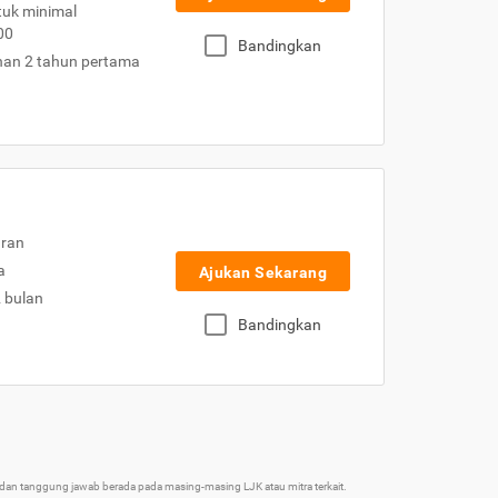
uk minimal
00
Bandingkan
nan 2 tahun pertama
uran
a
Ajukan Sekarang
2 bulan
Bandingkan
an tanggung jawab berada pada masing-masing LJK atau mitra terkait.