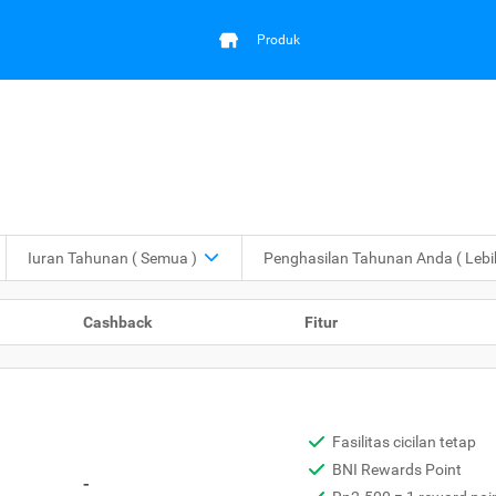
Produk
Iuran Tahunan
( Semua )
Penghasilan Tahunan Anda
( Leb
Cashback
Fitur
Fasilitas cicilan tetap
BNI Rewards Point
-