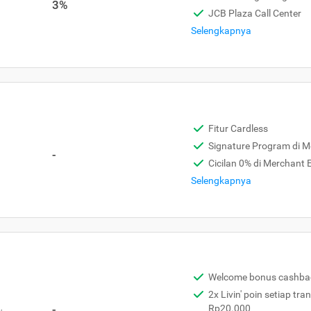
3%
JCB Plaza Call Center
Selengkapnya
Fitur Cardless
Signature Program di 
-
Cicilan 0% di Merchant
Selengkapnya
Welcome bonus cashba
2x Livin' poin setiap tra
,
-
Rp20.000