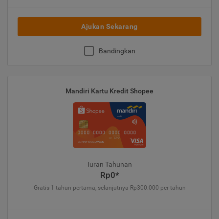
Ajukan Sekarang
Bandingkan
Mandiri Kartu Kredit Shopee
Iuran Tahunan
Rp0*
Gratis 1 tahun pertama, selanjutnya Rp300.000 per tahun