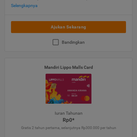
Selengkapnya
Ajukan Sekarang
Bandingkan
Mandiri Lippo Malls Card
Iuran Tahunan
Rp0*
Gratis 2 tahun pertama, selanjutnya Rp300.000 per tahun