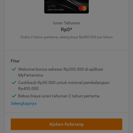
Iuran Tahunan
Rp0*
Gratis 2 tahun pertama, selanjutnya Rp400.000 per tahun
Fitur
Welcome bonus sebesar Rp200.000 di aplikasi
MyPertamina
Cashback Rp30.000 untuk minimal pembelanjaan
Rp400.000
Bebas biaya iuran tahunan 2 tahun pertama
Selengkapnya
Ajukan Sekarang