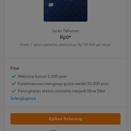
Iuran Tahunan
Rp0*
Gratis 1 tahun pertama, selanjutnya Rp750.000 per tahun
Fitur
Welcome bonus 5.000 poin
Keistimewaan menginap gratis senilai 20.000 poin
Peningkatan status otomatis menjadi Silver Elite
Selengkapnya
Ajukan Sekarang