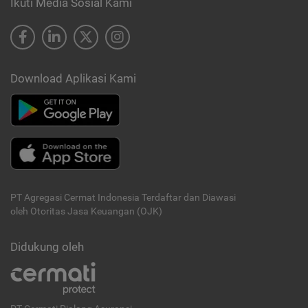
Ikuti Media Sosial Kami
Download Aplikasi Kami
PT Agregasi Cermat Indonesia
Terdaftar dan Diawasi
oleh Otoritas Jasa Keuangan (OJK)
Didukung oleh