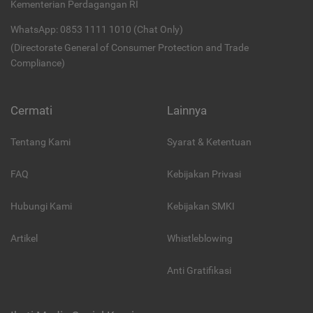
Kementerian Perdagangan RI
WhatsApp: 0853 1111 1010 (Chat Only)
(Directorate General of Consumer Protection and Trade
Compliance)
Cermati
Lainnya
Tentang Kami
Syarat & Ketentuan
FAQ
Kebijakan Privasi
Hubungi Kami
Kebijakan SMKI
Artikel
Whistleblowing
Anti Gratifikasi