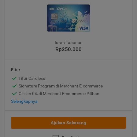
Iuran Tahunan
Rp250.000
Fitur
Fitur Cardless
Signature Program di Merchant E-commerce
Cicilan 0% di Merchant E-commerce Pilihan
Selengkapnya
Ajukan Sekarang