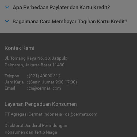
Apa Perbedaan Paylater dan Kartu Kredit?
Bagaimana Cara Membayar Tagihan Kartu Kredit?
Kontak Kami
Jl. Tomang Raya No. 38, Jatipulo
Palmerah, Jakarta Barat 11430
Telepon
:
(021) 40000 312
Jam Kerja
: (Senin-Jumat 9:00-17:00)
Email
:
cs@cermati.com
Layanan Pengaduan Konsumen
PT Agregasi Cermat Indonesia - cs@cermati.com
Direktorat Jenderal Perlindungan
Konsumen dan Tertib Niaga