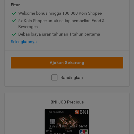
Fitur
Welcome bonus hingga 100.000 Koin Shopee
5x Koin Shopee untuk setiap pembelian Food &
Beverages
Bebas biaya iuran tahunan 1 tahun pertama
Selengkapnya
Ajukan Sekarang
Bandingkan
BNI JCB Precious