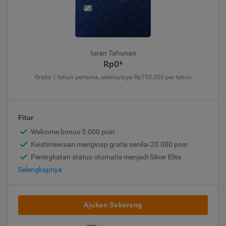
Iuran Tahunan
Rp0*
Gratis 1 tahun pertama, selanjutnya Rp750.000 per tahun
Fitur
Welcome bonus 5.000 poin
Keistimewaan menginap gratis senilai 20.000 poin
Peningkatan status otomatis menjadi Silver Elite
Selengkapnya
Ajukan Sekarang