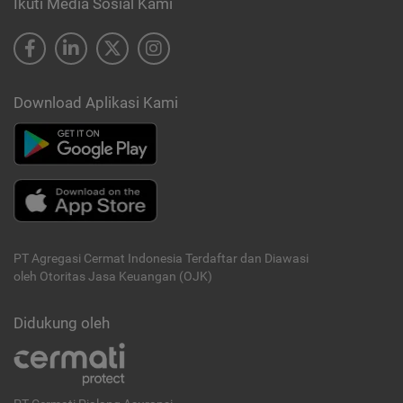
Ikuti Media Sosial Kami
Download Aplikasi Kami
PT Agregasi Cermat Indonesia
Terdaftar dan Diawasi
oleh Otoritas Jasa Keuangan (OJK)
Didukung oleh