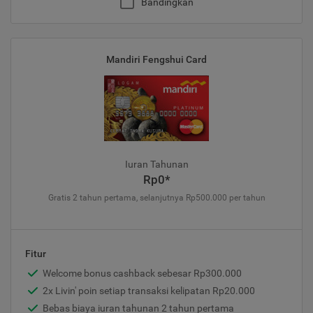
Bandingkan
Mandiri Fengshui Card
Iuran Tahunan
Rp0*
Gratis 2 tahun pertama, selanjutnya Rp500.000 per tahun
Fitur
Welcome bonus cashback sebesar Rp300.000
2x Livin' poin setiap transaksi kelipatan Rp20.000
Bebas biaya iuran tahunan 2 tahun pertama