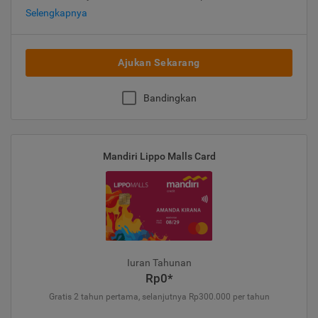
Selengkapnya
Ajukan Sekarang
Bandingkan
Mandiri Lippo Malls Card
Iuran Tahunan
Rp0*
Gratis 2 tahun pertama, selanjutnya Rp300.000 per tahun