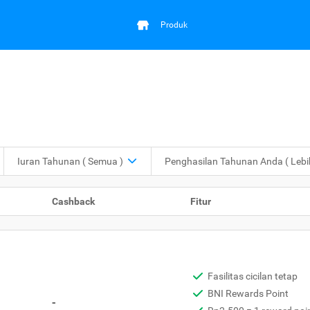
Produk
Iuran Tahunan
( Semua )
Penghasilan Tahunan Anda
( Leb
Cashback
Fitur
Fasilitas cicilan tetap
BNI Rewards Point
-