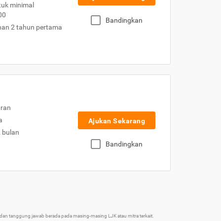
uk minimal
00
Bandingkan
nan 2 tahun pertama
uran
a
Ajukan Sekarang
2 bulan
Bandingkan
an tanggung jawab berada pada masing-masing LJK atau mitra terkait.