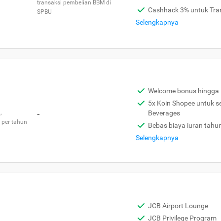
transaksi pembelian BBM di
Cashhack 3% untuk Tra
SPBU
Selengkapnya
Welcome bonus hingga 
5x Koin Shopee untuk s
,
-
Beverages
 per tahun
Bebas biaya iuran tahu
Selengkapnya
JCB Airport Lounge
JCB Privilege Program