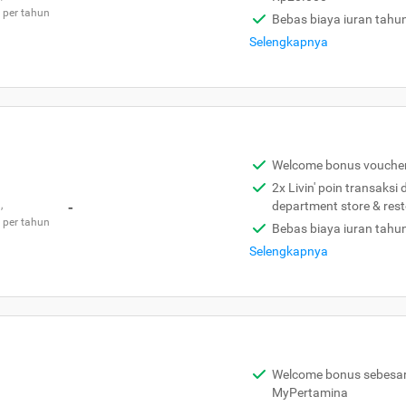
 per tahun
Bebas biaya iuran tahu
Selengkapnya
Welcome bonus vouche
2x Livin' poin transaksi
,
-
department store & res
 per tahun
Bebas biaya iuran tahu
Selengkapnya
Welcome bonus sebesar 
MyPertamina