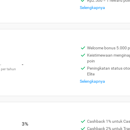
Rp2.500 = 1 reward poi
Selengkapnya
Welcome bonus 5.000 p
Keistimewaan menginap 
poin
,
-
Peningkatan status otom
 per tahun
Elite
Selengkapnya
Cashback 1% untuk Ca
3%
Cashback 2% untuk Tra