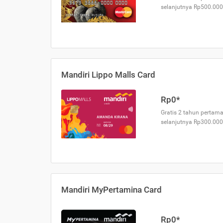
selanjutnya Rp500.000
Mandiri Lippo Malls Card
Rp0*
Gratis 2 tahun pertama
selanjutnya Rp300.000
Mandiri MyPertamina Card
Rp0*