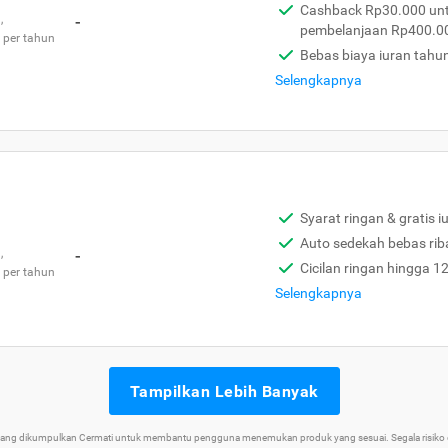
Cashback Rp30.000 unt
,
-
pembelanjaan Rp400.0
 per tahun
Bebas biaya iuran tahu
Selengkapnya
Syarat ringan & gratis i
Auto sedekah bebas rib
,
-
Cicilan ringan hingga 1
 per tahun
Selengkapnya
Tampilkan Lebih Banyak
 yang dikumpulkan Cermati untuk membantu pengguna menemukan produk yang sesuai. Segala risiko d