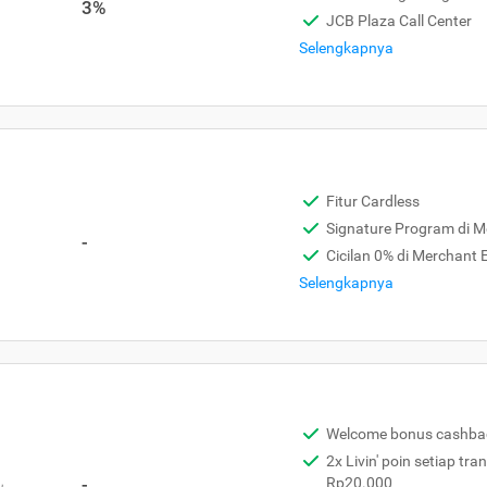
3%
JCB Plaza Call Center
Selengkapnya
Fitur Cardless
Signature Program di 
-
Cicilan 0% di Merchant
Selengkapnya
Welcome bonus cashba
2x Livin' poin setiap tra
,
-
Rp20.000