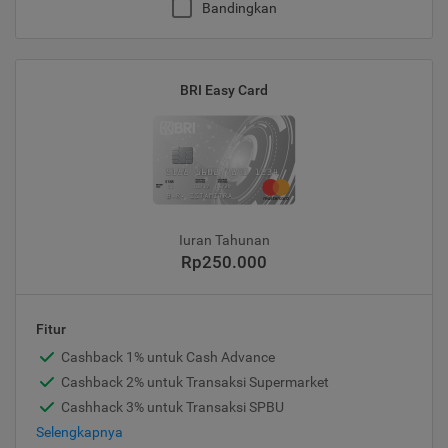
Bandingkan
BRI Easy Card
Iuran Tahunan
Rp250.000
Fitur
Cashback 1% untuk Cash Advance
Cashback 2% untuk Transaksi Supermarket
Cashhack 3% untuk Transaksi SPBU
Selengkapnya