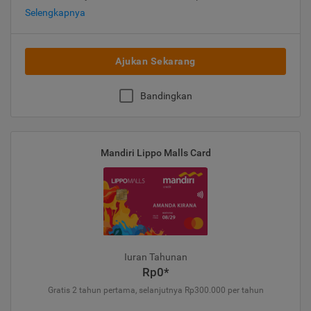
Selengkapnya
Ajukan Sekarang
Bandingkan
Mandiri Lippo Malls Card
Iuran Tahunan
Rp0*
Gratis 2 tahun pertama, selanjutnya Rp300.000 per tahun