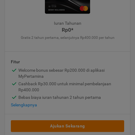
Iuran Tahunan
Rp0*
Gratis 2 tahun pertama, selanjutnya Rp400.000 per tahun
Fitur
Welcome bonus sebesar Rp200.000 di aplikasi
MyPertamina
Cashback Rp30.000 untuk minimal pembelanjaan
Rp400.000
Bebas biaya iuran tahunan 2 tahun pertama
Selengkapnya
Ajukan Sekarang