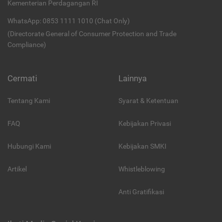
Kementerian Perdagangan RI
WhatsApp: 0853 1111 1010 (Chat Only)
(Directorate General of Consumer Protection and Trade
Compliance)
Cermati
Lainnya
Tentang Kami
Syarat & Ketentuan
FAQ
Kebijakan Privasi
Hubungi Kami
Kebijakan SMKI
Artikel
Whistleblowing
Anti Gratifikasi