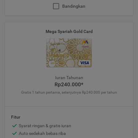
Bandingkan
Mega Syariah Gold Card
Iuran Tahunan
Rp240.000*
Gratis 1 tahun pertama, selanjutnya Rp240.000 per tahun
Fitur
Syarat ringan & gratis iuran
Auto sedekah bebas riba