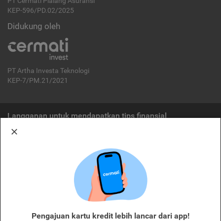
PT Cermati Pialang Asuransi
KEP-596/PD.02/2025
Didukung oleh
PT Artha Investa Teknologi
KEP-7/PM.21/2021
Langganan untuk mendapatkan tips finansial
Berlangganan
Disclaimer:
Cermati merupakan penyelenggara agregasi jasa keuangan yang terdaftar di
OJK. Oleh karena itu, produk dan/atau layanan jasa keuangan yang
ditawarkan bukan merupakan produk dan/atau layanan jasa keuangan yang
diterbitkan oleh Cermati dan Cermati tidak bertanggung jawab atas tuntutan
dan risiko terkait produk dan/atau layanan LJK dan/atau pihak yang
Pengajuan kartu kredit lebih lancar dari app!
melakukan kegiatan di sektor jasa keuangan.