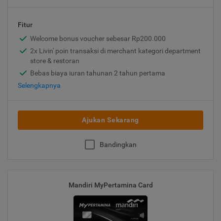
Fitur
Welcome bonus voucher sebesar Rp200.000
2x Livin' poin transaksi di merchant kategori department
store & restoran
Bebas biaya iuran tahunan 2 tahun pertama
Selengkapnya
Ajukan Sekarang
Bandingkan
Mandiri MyPertamina Card