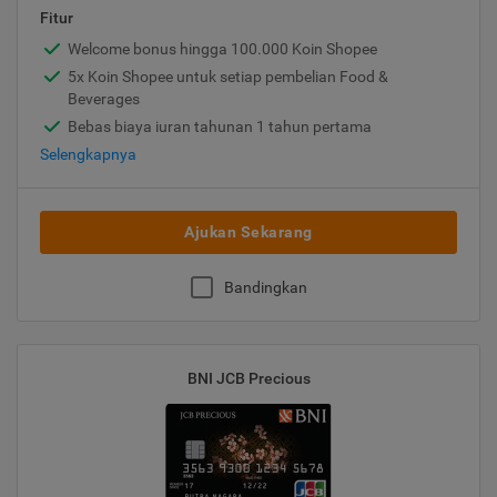
Fitur
Welcome bonus hingga 100.000 Koin Shopee
5x Koin Shopee untuk setiap pembelian Food &
Beverages
Bebas biaya iuran tahunan 1 tahun pertama
Selengkapnya
Ajukan Sekarang
Bandingkan
BNI JCB Precious