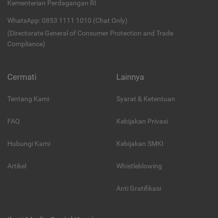
Kementerian Perdagangan RI
WhatsApp: 0853 1111 1010 (Chat Only)
(Directorate General of Consumer Protection and Trade
Compliance)
Cermati
Lainnya
Tentang Kami
Syarat & Ketentuan
FAQ
Kebijakan Privasi
Hubungi Kami
Kebijakan SMKI
Artikel
Whistleblowing
Anti Gratifikasi