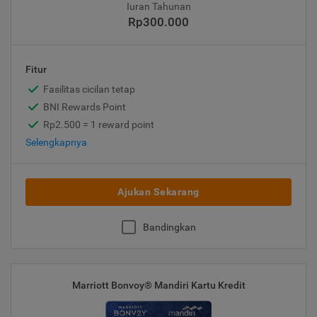
Iuran Tahunan
Rp300.000
Fitur
Fasilitas cicilan tetap
BNI Rewards Point
Rp2.500 = 1 reward point
Selengkapnya
Ajukan Sekarang
Bandingkan
Marriott Bonvoy® Mandiri Kartu Kredit