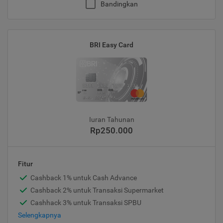
Bandingkan
BRI Easy Card
Iuran Tahunan
Rp250.000
Fitur
Cashback 1% untuk Cash Advance
Cashback 2% untuk Transaksi Supermarket
Cashhack 3% untuk Transaksi SPBU
Selengkapnya