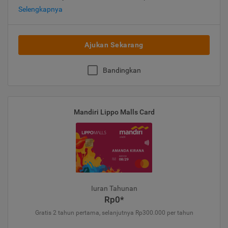
Selengkapnya
Ajukan Sekarang
Bandingkan
Mandiri Lippo Malls Card
Iuran Tahunan
Rp0*
Gratis 2 tahun pertama, selanjutnya Rp300.000 per tahun