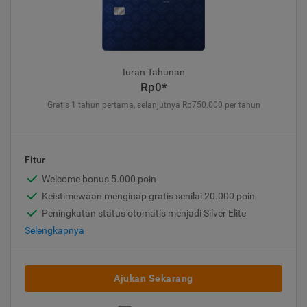
Iuran Tahunan
Rp0*
Gratis 1 tahun pertama, selanjutnya Rp750.000 per tahun
Fitur
Welcome bonus 5.000 poin
Keistimewaan menginap gratis senilai 20.000 poin
Peningkatan status otomatis menjadi Silver Elite
Selengkapnya
Ajukan Sekarang