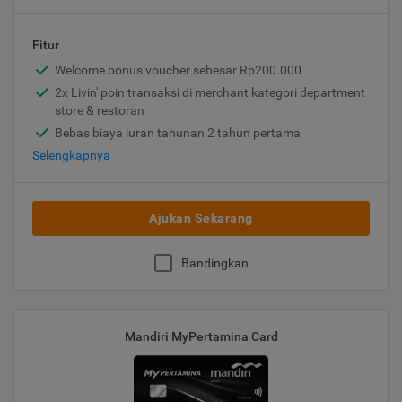
Fitur
Welcome bonus voucher sebesar Rp200.000
2x Livin' poin transaksi di merchant kategori department
store & restoran
Bebas biaya iuran tahunan 2 tahun pertama
Selengkapnya
Ajukan Sekarang
Bandingkan
Mandiri MyPertamina Card