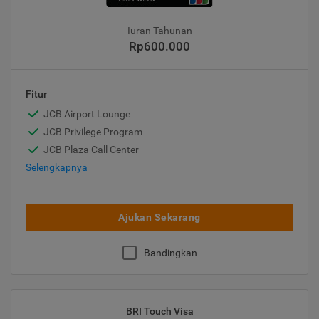
Iuran Tahunan
Rp600.000
Fitur
JCB Airport Lounge
JCB Privilege Program
JCB Plaza Call Center
Selengkapnya
Ajukan Sekarang
Bandingkan
BRI Touch Visa