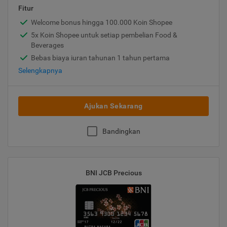
Fitur
Welcome bonus hingga 100.000 Koin Shopee
5x Koin Shopee untuk setiap pembelian Food &
Beverages
Bebas biaya iuran tahunan 1 tahun pertama
Selengkapnya
Ajukan Sekarang
Bandingkan
BNI JCB Precious