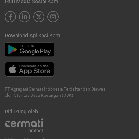
Ikuti Media Sosial Kami
Download Aplikasi Kami
PT Agregasi Cermat Indonesia
Terdaftar dan Diawasi
oleh Otoritas Jasa Keuangan (OJK)
Didukung oleh