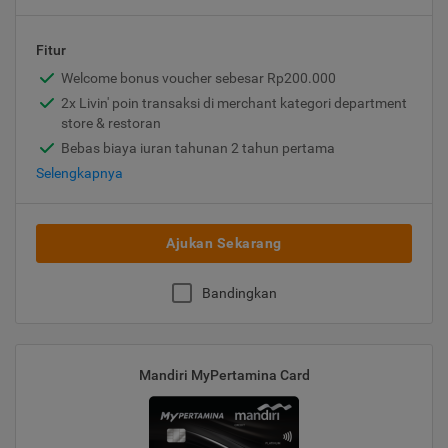
Fitur
Welcome bonus voucher sebesar Rp200.000
2x Livin' poin transaksi di merchant kategori department
store & restoran
Bebas biaya iuran tahunan 2 tahun pertama
Selengkapnya
Ajukan Sekarang
Bandingkan
Mandiri MyPertamina Card