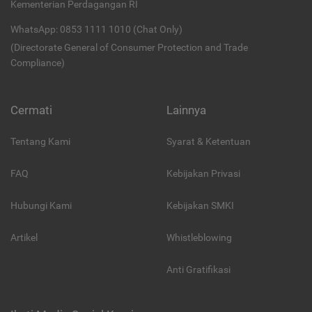
Kementerian Perdagangan RI
WhatsApp: 0853 1111 1010 (Chat Only)
(Directorate General of Consumer Protection and Trade
Compliance)
Cermati
Lainnya
Tentang Kami
Syarat & Ketentuan
FAQ
Kebijakan Privasi
Hubungi Kami
Kebijakan SMKI
Artikel
Whistleblowing
Anti Gratifikasi