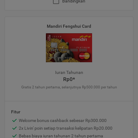
Bandingkan
Mandiri Fengshui Card
Iuran Tahunan
Rp0*
Gratis 2 tahun pertama, selanjutnya Rp500.000 per tahun
Fitur
Welcome bonus cashback sebesar Rp300.000
2x Livin' poin setiap transaksi kelipatan Rp20.000
Bebas biaya iuran tahunan 2 tahun pertama