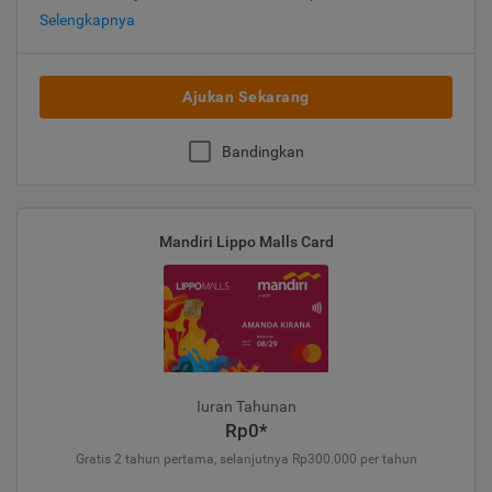
Selengkapnya
Ajukan Sekarang
Bandingkan
Mandiri Lippo Malls Card
Iuran Tahunan
Rp0*
Gratis 2 tahun pertama, selanjutnya Rp300.000 per tahun