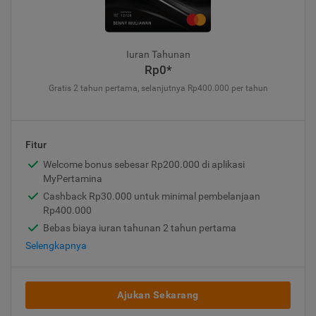
Iuran Tahunan
Rp0*
Gratis 2 tahun pertama, selanjutnya Rp400.000 per tahun
Fitur
Welcome bonus sebesar Rp200.000 di aplikasi
MyPertamina
Cashback Rp30.000 untuk minimal pembelanjaan
Rp400.000
Bebas biaya iuran tahunan 2 tahun pertama
Selengkapnya
Ajukan Sekarang