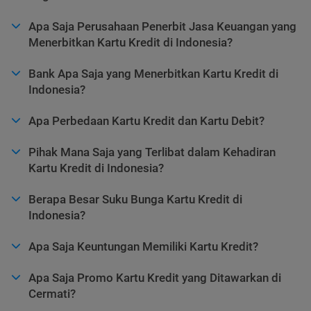
Apa Saja Perusahaan Penerbit Jasa Keuangan yang
Menerbitkan Kartu Kredit di Indonesia?
Bank Apa Saja yang Menerbitkan Kartu Kredit di
Indonesia?
Apa Perbedaan Kartu Kredit dan Kartu Debit?
Pihak Mana Saja yang Terlibat dalam Kehadiran
Kartu Kredit di Indonesia?
Berapa Besar Suku Bunga Kartu Kredit di
Indonesia?
Apa Saja Keuntungan Memiliki Kartu Kredit?
Apa Saja Promo Kartu Kredit yang Ditawarkan di
Cermati?